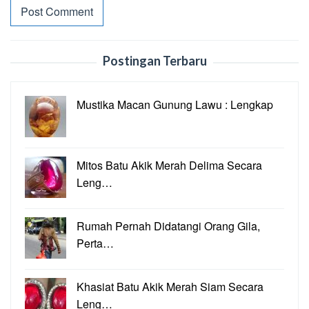
Postingan Terbaru
Mustika Macan Gunung Lawu : Lengkap
Mitos Batu Akik Merah Delima Secara
Leng…
Rumah Pernah Didatangi Orang Gila,
Perta…
Khasiat Batu Akik Merah Siam Secara
Leng…