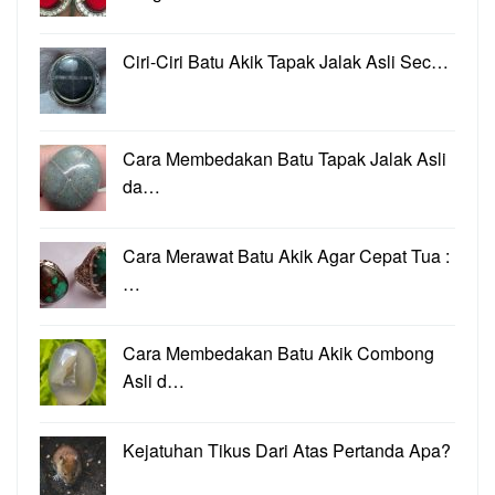
Ciri-Ciri Batu Akik Tapak Jalak Asli Sec…
Cara Membedakan Batu Tapak Jalak Asli
da…
Cara Merawat Batu Akik Agar Cepat Tua :
…
Cara Membedakan Batu Akik Combong
Asli d…
Kejatuhan Tikus Dari Atas Pertanda Apa?