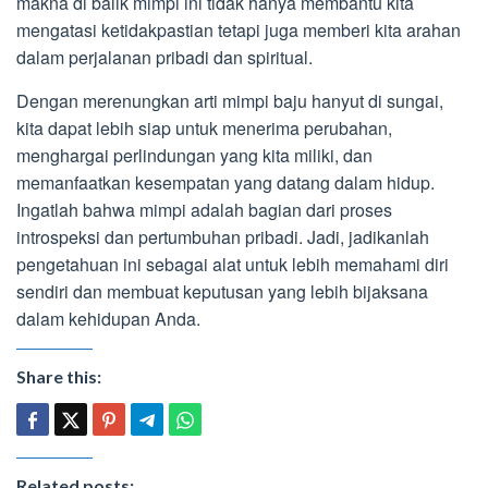
makna di balik mimpi ini tidak hanya membantu kita
mengatasi ketidakpastian tetapi juga memberi kita arahan
dalam perjalanan pribadi dan spiritual.
Dengan merenungkan arti mimpi baju hanyut di sungai,
kita dapat lebih siap untuk menerima perubahan,
menghargai perlindungan yang kita miliki, dan
memanfaatkan kesempatan yang datang dalam hidup.
Ingatlah bahwa mimpi adalah bagian dari proses
introspeksi dan pertumbuhan pribadi. Jadi, jadikanlah
pengetahuan ini sebagai alat untuk lebih memahami diri
sendiri dan membuat keputusan yang lebih bijaksana
dalam kehidupan Anda.
Share this:
Related posts: