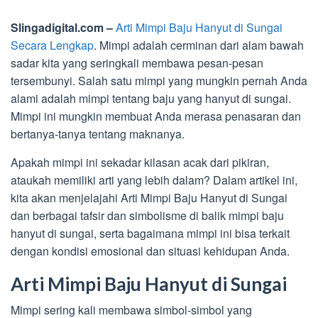
Slingadigital.com –
Arti Mimpi Baju Hanyut di Sungai
Secara Lengkap
. Mimpi adalah cerminan dari alam bawah
sadar kita yang seringkali membawa pesan-pesan
tersembunyi. Salah satu mimpi yang mungkin pernah Anda
alami adalah mimpi tentang baju yang hanyut di sungai.
Mimpi ini mungkin membuat Anda merasa penasaran dan
bertanya-tanya tentang maknanya.
Apakah mimpi ini sekadar kilasan acak dari pikiran,
ataukah memiliki arti yang lebih dalam? Dalam artikel ini,
kita akan menjelajahi Arti Mimpi Baju Hanyut di Sungai
dan berbagai tafsir dan simbolisme di balik mimpi baju
hanyut di sungai, serta bagaimana mimpi ini bisa terkait
dengan kondisi emosional dan situasi kehidupan Anda.
Arti Mimpi Baju Hanyut di Sungai
Mimpi sering kali membawa simbol-simbol yang