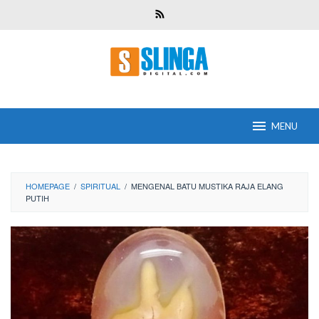
Skip
to
content
MENU
HOMEPAGE
/
SPIRITUAL
/
MENGENAL BATU MUSTIKA RAJA ELANG
PUTIH