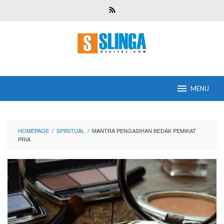
Skip
to
content
MENU
HOMEPAGE
/
SPIRITUAL
/
MANTRA PENGASIHAN BEDAK PEMIKAT
PRIA