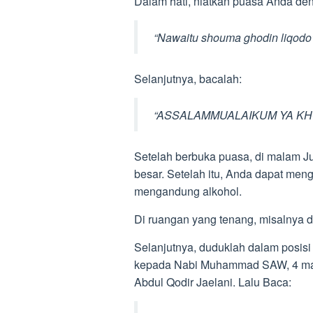
Dalam hati, niatkan puasa Anda den
“Nawaitu shouma ghodin liqodo’i h
Selanjutnya, bacalah:
“ASSALAMMUALAIKUM YA KHOD
Setelah berbuka puasa, di malam Ju
besar. Setelah itu, Anda dapat me
mengandung alkohol.
Di ruangan yang tenang, misalnya di
Selanjutnya, duduklah dalam posisi
kepada Nabi Muhammad SAW, 4 malaikat
Abdul Qodir Jaelani. Lalu Baca: