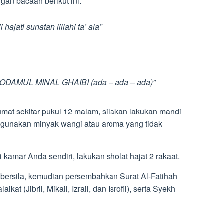
gan bacaan berikut ini:
ajati sunatan lillahi ta’ ala”
AMUL MINAL GHAIBI (ada – ada – ada)”
mat sekitar pukul 12 malam, silakan lakukan mandi
nggunakan minyak wangi atau aroma yang tidak
 kamar Anda sendiri, lakukan sholat hajat 2 rakaat.
 bersila, kemudian persembahkan Surat Al-Fatihah
 (Jibril, Mikail, Izrail, dan Isrofil), serta Syekh