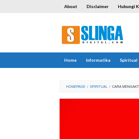
Skip
About
Disclaimer
Hubungi 
to
content
Home
Informatika
Spiritual
HOMEPAGE
/
SPIRITUAL
/
CARA MENGAKTI