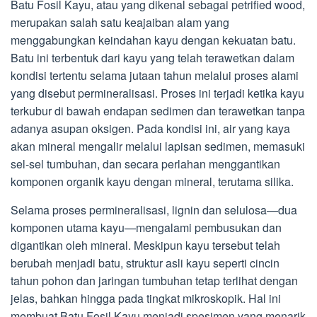
Batu Fosil Kayu, atau yang dikenal sebagai petrified wood,
merupakan salah satu keajaiban alam yang
menggabungkan keindahan kayu dengan kekuatan batu.
Batu ini terbentuk dari kayu yang telah terawetkan dalam
kondisi tertentu selama jutaan tahun melalui proses alami
yang disebut permineralisasi. Proses ini terjadi ketika kayu
terkubur di bawah endapan sedimen dan terawetkan tanpa
adanya asupan oksigen. Pada kondisi ini, air yang kaya
akan mineral mengalir melalui lapisan sedimen, memasuki
sel-sel tumbuhan, dan secara perlahan menggantikan
komponen organik kayu dengan mineral, terutama silika.
Selama proses permineralisasi, lignin dan selulosa—dua
komponen utama kayu—mengalami pembusukan dan
digantikan oleh mineral. Meskipun kayu tersebut telah
berubah menjadi batu, struktur asli kayu seperti cincin
tahun pohon dan jaringan tumbuhan tetap terlihat dengan
jelas, bahkan hingga pada tingkat mikroskopik. Hal ini
membuat Batu Fosil Kayu menjadi spesimen yang menarik