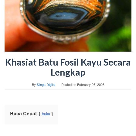
Khasiat Batu Fosil Kayu Secara
Lengkap
By
Slinga Digital
Posted on
February 26, 2026
Baca Cepat
buka