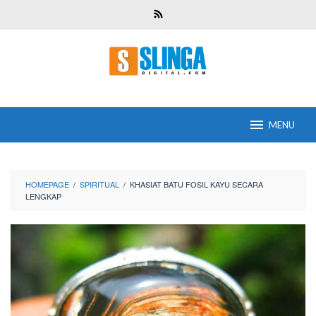
Skip
to
content
MENU
HOMEPAGE
/
SPIRITUAL
/
KHASIAT BATU FOSIL KAYU SECARA
LENGKAP