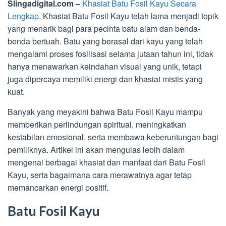
Slingadigital.com –
Khasiat Batu Fosil Kayu Secara
Lengkap
. Khasiat Batu Fosil Kayu telah lama menjadi topik
yang menarik bagi para pecinta batu alam dan benda-
benda bertuah. Batu yang berasal dari kayu yang telah
mengalami proses fosilisasi selama jutaan tahun ini, tidak
hanya menawarkan keindahan visual yang unik, tetapi
juga dipercaya memiliki energi dan khasiat mistis yang
kuat.
Banyak yang meyakini bahwa Batu Fosil Kayu mampu
memberikan perlindungan spiritual, meningkatkan
kestabilan emosional, serta membawa keberuntungan bagi
pemiliknya. Artikel ini akan mengulas lebih dalam
mengenai berbagai khasiat dan manfaat dari Batu Fosil
Kayu, serta bagaimana cara merawatnya agar tetap
memancarkan energi positif.
Batu Fosil Kayu