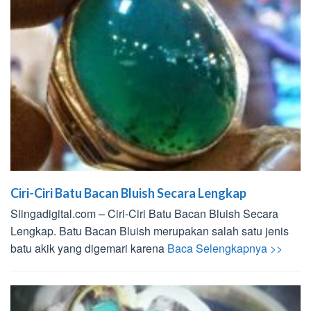
Ciri-Ciri Batu Bacan Bluish Secara Lengkap
Slingadigital.com – Ciri-Ciri Batu Bacan Bluish Secara
Lengkap. Batu Bacan Bluish merupakan salah satu jenis
batu akik yang digemari karena
Baca Selengkapnya >>