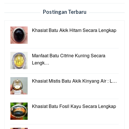
Postingan Terbaru
Khasiat Batu Akik Hitam Secara Lengkap
Manfaat Batu Citrine Kuning Secara
Lengk…
Khasiat Mistis Batu Akik Kinyang Air : L…
Khasiat Batu Fosil Kayu Secara Lengkap