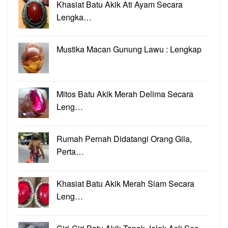
Khasiat Batu Akik Ati Ayam Secara
Lengka…
Mustika Macan Gunung Lawu : Lengkap
Mitos Batu Akik Merah Delima Secara
Leng…
Rumah Pernah Didatangi Orang Gila,
Perta…
Khasiat Batu Akik Merah Siam Secara
Leng…