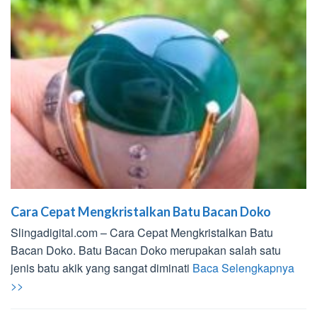
Cara Cepat Mengkristalkan Batu Bacan Doko
Slingadigital.com – Cara Cepat Mengkristalkan Batu
Bacan Doko. Batu Bacan Doko merupakan salah satu
jenis batu akik yang sangat diminati
Baca Selengkapnya
>>