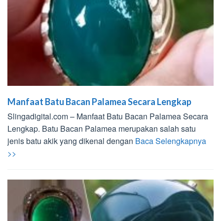
Manfaat Batu Bacan Palamea Secara Lengkap
Slingadigital.com – Manfaat Batu Bacan Palamea Secara
Lengkap. Batu Bacan Palamea merupakan salah satu
jenis batu akik yang dikenal dengan
Baca Selengkapnya
>>