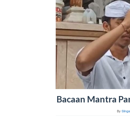
Bacaan Mantra Pa
By
Slinga