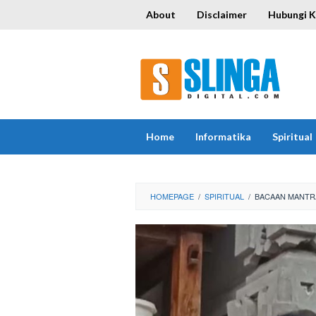
Skip
About
Disclaimer
Hubungi 
to
content
Home
Informatika
Spiritual
HOMEPAGE
/
SPIRITUAL
/
BACAAN MANTR