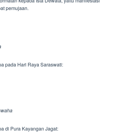
rmatan kepada Ista Dewata, yaitu manifestasi
pat pemujaan.
a
pa pada Hari Raya Saraswati:
 swaha
pa di Pura Kayangan Jagat: