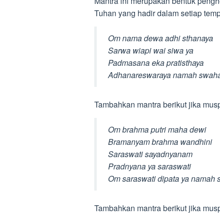
Mantra ini merupakan bentuk pengho
Tuhan yang hadir dalam setiap tem
Om nama dewa adhi sthanaya
Sarwa wiapi wai siwa ya
Padmasana eka pratisthaya
Adhanareswaraya namah swah
Tambahkan mantra berikut jika mus
Om brahma putri maha dewi
Bramanyam brahma wandhini
Saraswati sayadnyanam
Pradnyana ya saraswati
Om saraswati dipata ya namah
Tambahkan mantra berikut jika mus