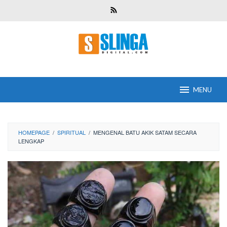
Skip
to
content
MENU
HOMEPAGE
/
SPIRITUAL
/
MENGENAL BATU AKIK SATAM SECARA
LENGKAP