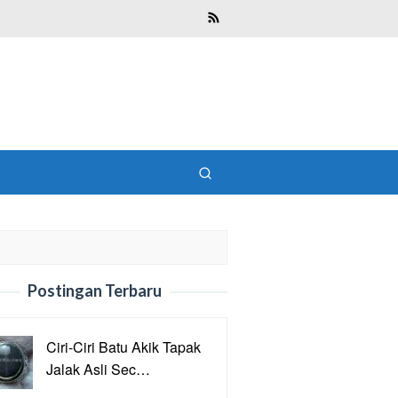
Postingan Terbaru
Ciri-Ciri Batu Akik Tapak
Jalak Asli Sec…