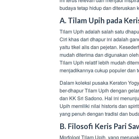
ini terus relevan dan menjadi inspir
budaya tetap hidup dan diteruskan k
A. Tilam Upih pada Keri
Tilam Upih adalah salah satu dhap
Ciri khas dari dhapur ini adalah ga
yaitu tikel alis dan pejetan. Kese
mudah diterima dan digunakan oleh 
Tilam Upih relatif lebih mudah dite
menjadikannya cukup populer dan t
Dalam koleksi pusaka Keraton Yogya
ber-dhapur Tilam Upih dengan gelar
dan KK Sri Sadono. Hal ini menun
Upih memiliki nilai historis dan spir
yang penuh dengan tradisi dan bud
B. Filosofi Keris Pari Sa
Morfologi Tilam Upih, yang merupaka