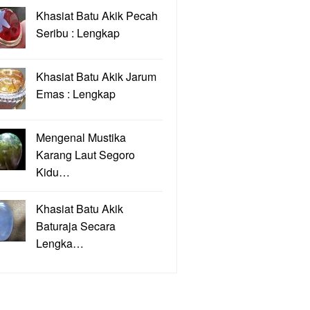
Khasiat Batu Akik Pecah
Seribu : Lengkap
Khasiat Batu Akik Jarum
Emas : Lengkap
Mengenal Mustika
Karang Laut Segoro
Kidu…
Khasiat Batu Akik
Baturaja Secara
Lengka…