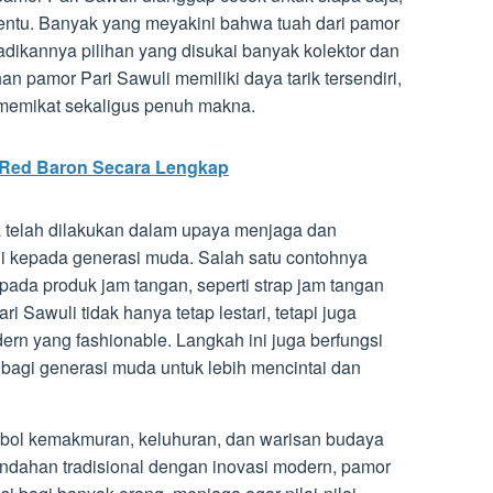
rtentu. Banyak yang meyakini bahwa tuah dari pamor
dikannya pilihan yang disukai banyak kolektor dan
an pamor Pari Sawuli memiliki daya tarik tersendiri,
memikat sekaligus penuh makna.
 Red Baron Secara Lengkap
a telah dilakukan dalam upaya menjaga dan
i kepada generasi muda. Salah satu contohnya
pada produk jam tangan, seperti strap jam tangan
i Sawuli tidak hanya tetap lestari, tetapi juga
ern yang fashionable. Langkah ini juga berfungsi
bagi generasi muda untuk lebih mencintai dan
mbol kemakmuran, keluhuran, dan warisan budaya
dahan tradisional dengan inovasi modern, pamor