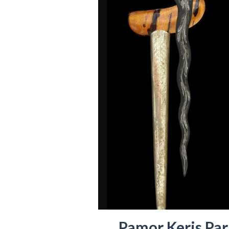
Pamor Keris Par