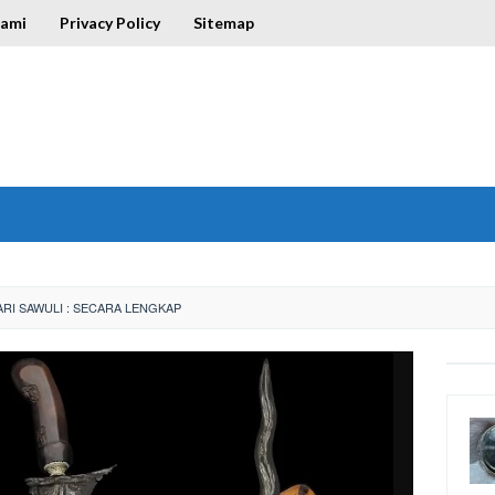
Kami
Privacy Policy
Sitemap
ARI SAWULI : SECARA LENGKAP