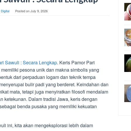
 Digital
Posted on
July 9, 2026
ri Sawuli : Secara Lengkap
. Keris Pamor Pari
g memiliki pesona unik dan makna simbolis yang
bentuk dari perpaduan logam dan teknik tempa
 menyerupai bulir padi yang berderet. Keindahan dan
kat mata, tetapi juga menyiratkan filosofi mendalam
n ketekunan. Dalam tradisi Jawa, keris dengan
 sebagai benda pusaka yang memiliki kekuatan
uli ini, kita akan mengeksplorasi lebih dalam