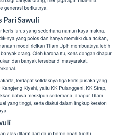
asi bagi banyak orang, menjaga agar nilai-nilai
e generasi berikutnya.
s Pari Sawuli
ur keris lurus yang sederhana namun kaya makna.
ndik-nya yang polos dan hanya memiliki dua ricikan,
derhanaan model ricikan Tilam Upih membuatnya lebih
banyak orang. Oleh karena itu, keris dengan dhapur
mukan dan banyak tersebar di masyarakat,
erkenal.
karta, terdapat setidaknya tiga keris pusaka yang
 Kangjeng Kiyahi, yaitu KK Pulanggeni, KK Sirap,
jukkan bahwa meskipun sederhana, dhapur Tilam
itual yang tinggi, serta diakui dalam lingkup keraton
aya.
wuli
n alas (tilam) dari daun berpelepah (upih),