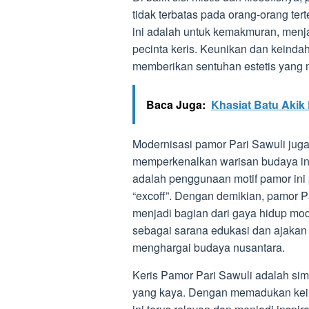
tidak terbatas pada orang-orang te
ini adalah untuk kemakmuran, menja
pecinta keris. Keunikan dan keindah
memberikan sentuhan estetis yang 
Baca Juga:
Khasiat Batu Akik
Modernisasi pamor Pari Sawuli jug
memperkenalkan warisan budaya in
adalah penggunaan motif pamor ini 
“excoff”. Dengan demikian, pamor Par
menjadi bagian dari gaya hidup mod
sebagai sarana edukasi dan ajakan 
menghargai budaya nusantara.
Keris Pamor Pari Sawuli adalah si
yang kaya. Dengan memadukan kein