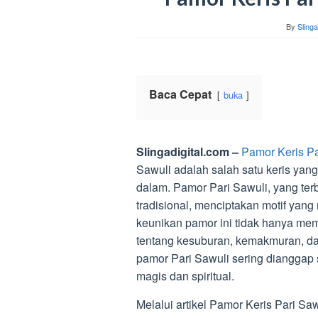
By
Slinga
Baca Cepat
buka
Slingadigital.com –
Pamor Keris Pa
Sawuli adalah salah satu keris yan
dalam. Pamor Pari Sawuli, yang ter
tradisional, menciptakan motif yang
keunikan pamor ini tidak hanya memi
tentang kesuburan, kemakmuran, da
pamor Pari Sawuli sering dianggap
magis dan spiritual.
Melalui artikel Pamor Keris Pari Saw