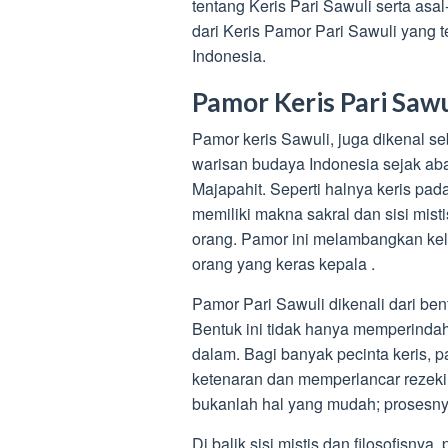
tentang Keris Pari Sawuli serta asa
dari Keris Pamor Pari Sawuli yang 
Indonesia.
Pamor Keris Pari Sawu
Pamor keris Sawuli, juga dikenal seb
warisan budaya Indonesia sejak ab
Majapahit. Seperti halnya keris pa
memiliki makna sakral dan sisi mist
orang. Pamor ini melambangkan kel
orang yang keras kepala .
Pamor Pari Sawuli dikenali dari ben
Bentuk ini tidak hanya memperindah
dalam. Bagi banyak pecinta keris,
ketenaran dan memperlancar rezeki
bukanlah hal yang mudah; prosesny
Di balik sisi mistis dan filosofisny