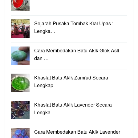
Sejarah Pusaka Tombak Kiai Upas :
Lengka…
Cara Membedakan Batu Akik Giok Asli
dan …
Khasiat Batu Akik Zamrud Secara
Lengkap
Khasiat Batu Akik Lavender Secara
Lengka…
Cara Membedakan Batu Akik Lavender