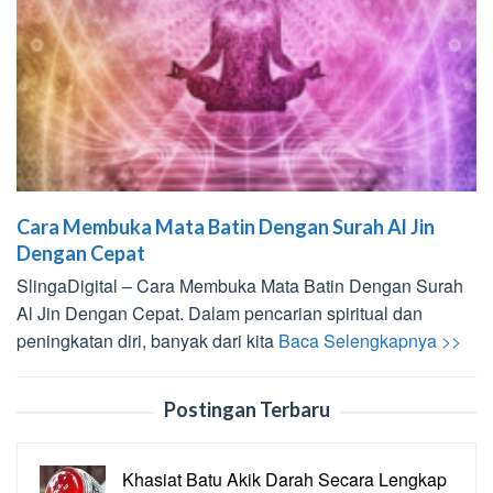
Cara Membuka Mata Batin Dengan Surah Al Jin
Dengan Cepat
SlingaDigital – Cara Membuka Mata Batin Dengan Surah
Al Jin Dengan Cepat. Dalam pencarian spiritual dan
peningkatan diri, banyak dari kita
Baca Selengkapnya >>
Postingan Terbaru
Khasiat Batu Akik Darah Secara Lengkap