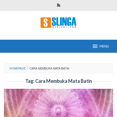
Skip
to
content
MENU
HOMEPAGE
/
CARA MEMBUKA MATA BATIN
Tag:
Cara Membuka Mata Batin