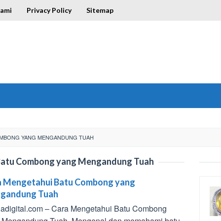
Kami
Privacy Policy
Sitemap
OMBONG YANG MENGANDUNG TUAH
Batu Combong yang Mengandung Tuah
a Mengetahui Batu Combong yang
gandung Tuah
gadigital.com – Cara Mengetahui Batu Combong
 Mengandung Tuah. Mengenal dan memahami batu