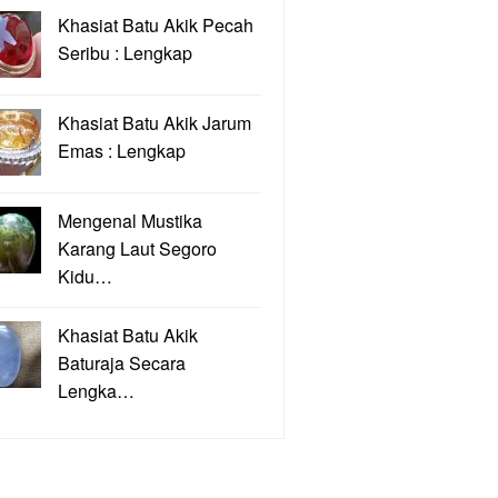
Khasiat Batu Akik Pecah
Seribu : Lengkap
Khasiat Batu Akik Jarum
Emas : Lengkap
Mengenal Mustika
Karang Laut Segoro
Kidu…
Khasiat Batu Akik
Baturaja Secara
Lengka…