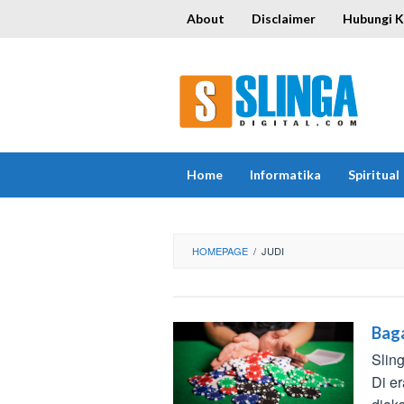
Skip
About
Disclaimer
Hubungi 
to
content
Home
Informatika
Spiritual
HOMEPAGE
/
JUDI
Baga
Slin
Di e