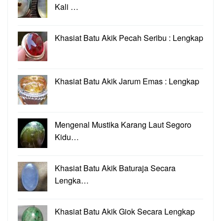
Kali …
Khasiat Batu Akik Pecah Seribu : Lengkap
Khasiat Batu Akik Jarum Emas : Lengkap
Mengenal Mustika Karang Laut Segoro
Kidu…
Khasiat Batu Akik Baturaja Secara
Lengka…
Khasiat Batu Akik Giok Secara Lengkap