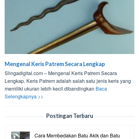
Mengenal Keris Patrem Secara Lengkap
Slingadigital.com – Mengenal Keris Patrem Secara
Lengkap. Keris Patrem adalah salah satu jenis keris yang
memiliki ukuran lebih kecil dibandingkan
Baca
Selengkapnya >>
Postingan Terbaru
Cara Membedakan Batu Akik dan Batu