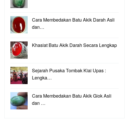
Cara Membedakan Batu Akik Darah Asli
dan…
Khasiat Batu Akik Darah Secara Lengkap
Sejarah Pusaka Tombak Kiai Upas :
Lengka…
Cara Membedakan Batu Akik Giok Asli
dan …