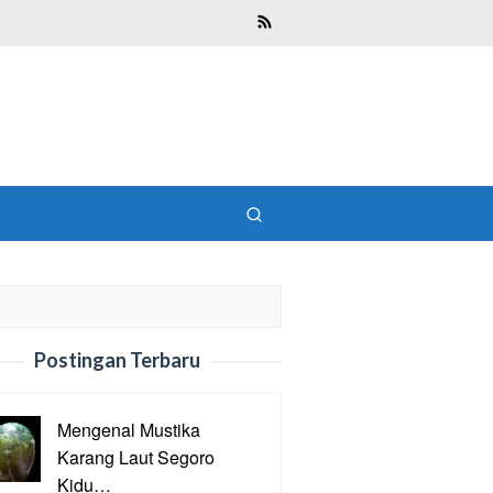
Postingan Terbaru
Mengenal Mustika
Karang Laut Segoro
Kidu…