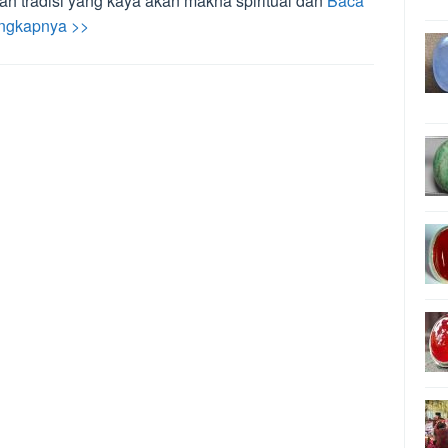
ah tradisi yang kaya akan makna spiritual dan
Baca
ngkapnya >>