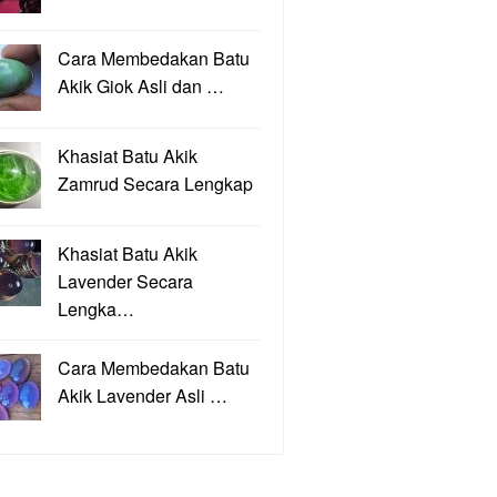
Cara Membedakan Batu
Akik Giok Asli dan …
Khasiat Batu Akik
Zamrud Secara Lengkap
Khasiat Batu Akik
Lavender Secara
Lengka…
Cara Membedakan Batu
Akik Lavender Asli …