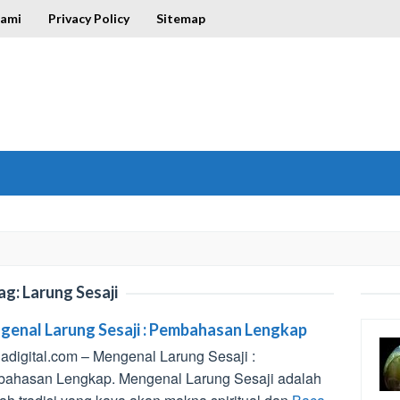
Kami
Privacy Policy
Sitemap
ag:
Larung Sesaji
enal Larung Sesaji : Pembahasan Lengkap
gadigital.com – Mengenal Larung Sesaji :
ahasan Lengkap. Mengenal Larung Sesaji adalah