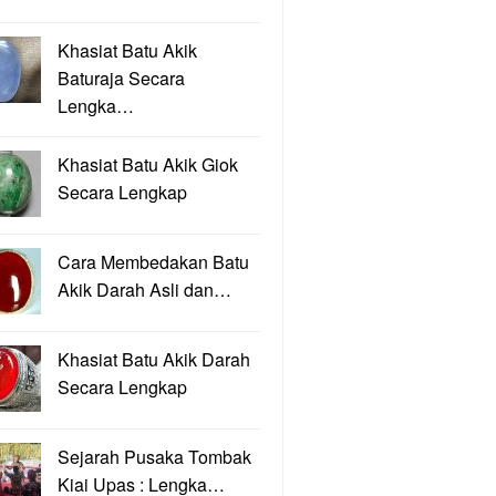
Khasiat Batu Akik
Baturaja Secara
Lengka…
Khasiat Batu Akik Giok
Secara Lengkap
Cara Membedakan Batu
Akik Darah Asli dan…
Khasiat Batu Akik Darah
Secara Lengkap
Sejarah Pusaka Tombak
Kiai Upas : Lengka…