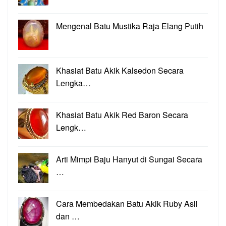
Mengenal Batu Mustika Raja Elang Putih
Khasiat Batu Akik Kalsedon Secara
Lengka…
Khasiat Batu Akik Red Baron Secara
Lengk…
Arti Mimpi Baju Hanyut di Sungai Secara
…
Cara Membedakan Batu Akik Ruby Asli
dan …