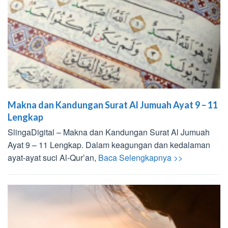
Makna dan Kandungan Surat Al Jumuah Ayat 9 – 11
Lengkap
SlingaDigital – Makna dan Kandungan Surat Al Jumuah
Ayat 9 – 11 Lengkap. Dalam keagungan dan kedalaman
ayat-ayat suci Al-Qur’an,
Baca Selengkapnya >>