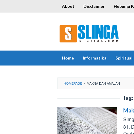
Skip
About
Disclaimer
Hubungi 
to
content
Home
Informatika
Spiritual
HOMEPAGE
/
MAKNA DAN AMALAN
Tag:
Mak
Slin
31. 