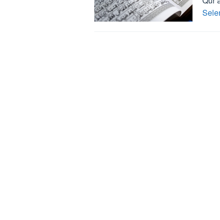
Qur’
Sele