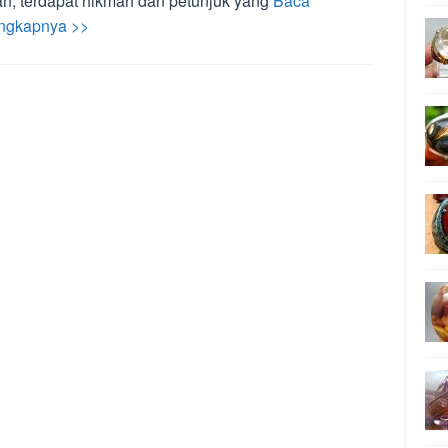
an, terdapat hikmah dan petunjuk yang
Baca
ngkapnya >>