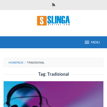
Skip
to
content
MENU
HOMEPAGE
/
TRADISIONAL
Tag:
Tradisional