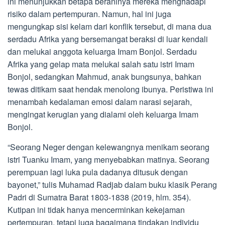
ini menunjukkan betapa beraninya mereka menghadapi
risiko dalam pertempuran. Namun, hal ini juga
mengungkap sisi kelam dari konflik tersebut, di mana dua
serdadu Afrika yang bersemangat beraksi di luar kendali
dan melukai anggota keluarga Imam Bonjol. Serdadu
Afrika yang gelap mata melukai salah satu istri Imam
Bonjol, sedangkan Mahmud, anak bungsunya, bahkan
tewas ditikam saat hendak menolong ibunya. Peristiwa ini
menambah kedalaman emosi dalam narasi sejarah,
mengingat kerugian yang dialami oleh keluarga Imam
Bonjol.
“Seorang Neger dengan kelewangnya menikam seorang
istri Tuanku Imam, yang menyebabkan matinya. Seorang
perempuan lagi luka pula dadanya ditusuk dengan
bayonet,” tulis Muhamad Radjab dalam buku klasik Perang
Padri di Sumatra Barat 1803-1838 (2019, hlm. 354).
Kutipan ini tidak hanya mencerminkan kekejaman
pertempuran, tetapi juga bagaimana tindakan individu