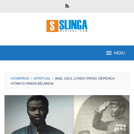
Skip
to
content
MENU
HOMEPAGE
/
SPIRITUAL
/
ASAL USUL LONDO IRENG (SERDADU
HITAM DI HINDIA BELANDA)