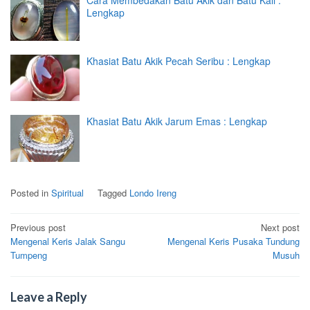
Cara Membedakan Batu Akik dan Batu Kali :
Lengkap
Khasiat Batu Akik Pecah Seribu : Lengkap
Khasiat Batu Akik Jarum Emas : Lengkap
Posted in
Spiritual
Tagged
Londo Ireng
Post
Previous post
Next post
Mengenal Keris Jalak Sangu
Mengenal Keris Pusaka Tundung
navigation
Tumpeng
Musuh
Leave a Reply