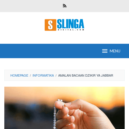
Skip
to
content
MENU
HOMEPAGE
/
INFORMATIKA
/
AMALAN BACAAN DZIKIR YA JABBAR