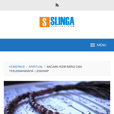
Skip
to
content
MENU
HOMEPAGE
/
SPIRITUAL
/
BACAAN HIZIB BARQI DAN
TERJEMAHANNYA : LENGKAP