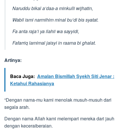
Naruddu bikal a’daa-a minkulli wijhatin,
Wabil ismi narmihim minal bu’di bis syatat.
Fa anta raja’i ya ilahii wa sayyidi,
Fafarriq lamimal jaisyi in raama bi ghalat.
Artinya:
Baca Juga:
Amalan Bismillah Syekh Siti Jenar :
Ketahui Rahasianya
“Dengan nama-mu kami menolak musuh-musuh dari
segala arah.
Dengan nama Allah kami melempari mereka dari jauh
dengan keceraiberaian.