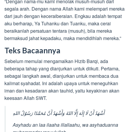
“Dengan nama-mu kami menolak musuh-musuh dari
segala arah. Dengan nama Allah kami melempari mereka
dari jauh dengan keceraiberaian. Engkau adalah tempat
aku berharap, Ya Tuhanku dan Tuanku, maka cerai
beraikanlah persatuan tentara (musuh), bila mereka
bermaksud jahat kepadaku, maka mendidihlah mereka.”
Teks Bacaannya
Sebelum memulai mengamalkan Hizib Barqi, ada
beberapa tahap yang dianjurkan untuk diikuti. Pertama,
sebagai langkah awal, dianjurkan untuk membaca dua
kalimat syahadat. Ini adalah upaya untuk meneguhkan
iman dan kesadaran akan tauhid, yaitu keyakinan akan
keesaan Allah SWT.
أَشْهَدُ أَنْ لَا إِلَهَ إِلَّا اللهُ وَأَشْهَدُ أَنَّ مُحَمَّدًا رَسُوْلُ اللهِ
Asyhadu an laa ilaaha illallaahu, wa asyhaduanna