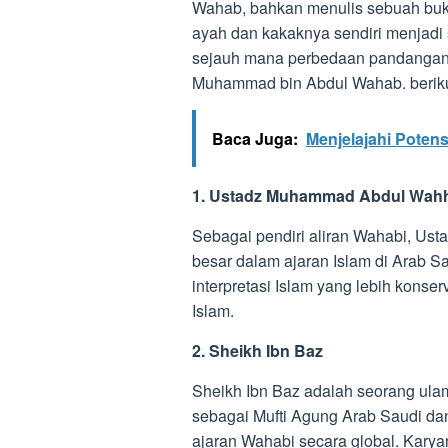
Wahab, bahkan menulis sebuah buk
ayah dan kakaknya sendiri menjadi s
sejauh mana perbedaan pandangan a
Muhammad bin Abdul Wahab. berikut
Baca Juga:
Menjelajahi Poten
1. Ustadz Muhammad Abdul Wah
Sebagai pendiri aliran Wahabi, U
besar dalam ajaran Islam di Arab S
interpretasi Islam yang lebih konse
Islam.
2. Sheikh Ibn Baz
Sheikh Ibn Baz adalah seorang ula
sebagai Mufti Agung Arab Saudi d
ajaran Wahabi secara global. Karyan