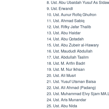
8. Ust. Abu Ubaidah Yusuf As Sidaw
9. Ust. Erwandi
10. Ust. Aunur Rofiq Ghufron
11. Ust. Ahmad Sabiq
12. Ust. Rifky Jafar Thalib
13. Ust. Abu Haidar
14. Ust. Abu Qotadah
15. Ust. Abu Zubeir al-Hawary
16. Ust. Maududi Abdullah
17. Ust. Abdullah Taslim
18. Ust. M. Arifin Badri
19. Ust. M. Nur Ikhsan
20. Ust. Ali Musri
21. Ust. Yusuf Utsman Baisa
22. Ust. Ali Ahmad (Padang)
23. Ust. Muhammad Elvy Sjam MA.
24. Ust. Aris Munandar
25. Ust. Abu Nida