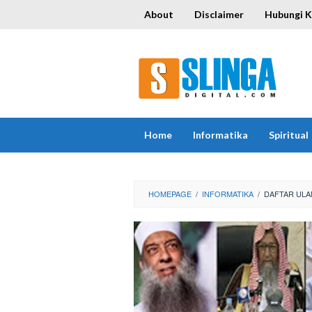
Skip
About
Disclaimer
Hubungi 
to
content
Home
Informatika
Spiritual
HOMEPAGE
/
INFORMATIKA
/
DAFTAR ULA