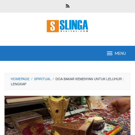
Skip
to
content
MENU
HOMEPAGE
/
SPIRITUAL
/
DOA BAKAR KEMENYAN UNTUK LELUHUR :
LENGKAP