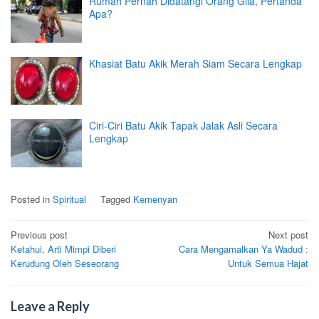
Rumah Pernah Didatangi Orang Gila, Pertanda
Apa?
Khasiat Batu Akik Merah Siam Secara Lengkap
Ciri-Ciri Batu Akik Tapak Jalak Asli Secara
Lengkap
Posted in
Spiritual
Tagged
Kemenyan
Post
Previous post
Next post
Ketahui, Arti Mimpi Diberi
Cara Mengamalkan Ya Wadud :
navigation
Kerudung Oleh Seseorang
Untuk Semua Hajat
Leave a Reply