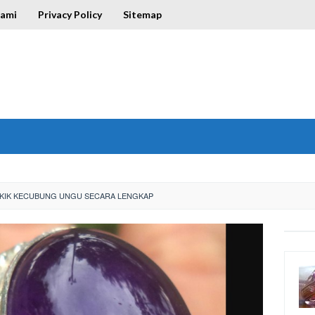
Kami
Privacy Policy
Sitemap
AKIK KECUBUNG UNGU SECARA LENGKAP