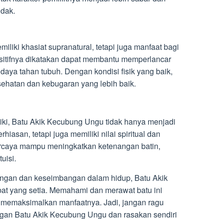
ndak.
liki khasiat supranatural, tetapi juga manfaat bagi
ositifnya dikatakan dapat membantu memperlancar
aya tahan tubuh. Dengan kondisi fisik yang baik,
sehatan dan kebugaran yang lebih baik.
iki, Batu Akik Kecubung Ungu tidak hanya menjadi
hiasan, tetapi juga memiliki nilai spiritual dan
percaya mampu meningkatkan ketenangan batin,
uisi.
ungan dan keseimbangan dalam hidup, Batu Akik
t yang setia. Memahami dan merawat batu ini
 memaksimalkan manfaatnya. Jadi, jangan ragu
gan Batu Akik Kecubung Ungu dan rasakan sendiri