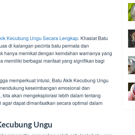
Akik Kecubung Ungu Secara Lengkap
. Khasiat Batu
uas di kalangan pecinta batu permata dan
tidak hanya memikat dengan keindahan warnanya yang
a memiliki berbagai manfaat yang signifikan bagi
ingga memperkuat intuisi, Batu Akik Kecubung Ungu
mendukung keseimbangan emosional dan
ni, kita akan mengeksplorasi lebih dalam tentang
ni agar dapat dimanfaatkan secara optimal dalam
Kecubung Ungu