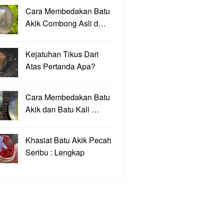
Cara Membedakan Batu
Akik Combong Asli d…
Kejatuhan Tikus Dari
Atas Pertanda Apa?
Cara Membedakan Batu
Akik dan Batu Kali …
Khasiat Batu Akik Pecah
Seribu : Lengkap