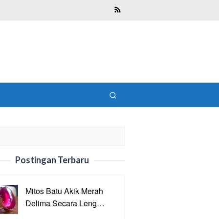
Postingan Terbaru
Mitos Batu Akik Merah
Delima Secara Leng…