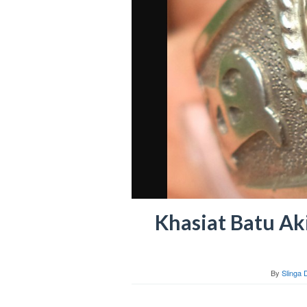
Khasiat Batu Ak
By
Slinga D