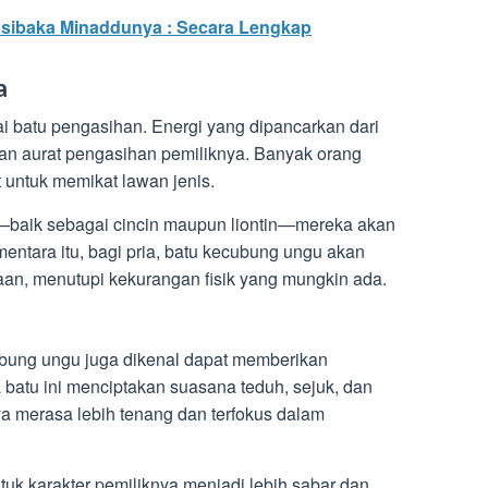
asibaka Minaddunya : Secara Lengkap
a
i batu pengasihan. Energi yang dipancarkan dari
kan aurat pengasihan pemiliknya. Banyak orang
 untuk memikat lawan jenis.
—baik sebagai cincin maupun liontin—mereka akan
ementara itu, bagi pria, batu kecubung ungu akan
n, menutupi kekurangan fisik yang mungkin ada.
ubung ungu juga dikenal dapat memberikan
batu ini menciptakan suasana teduh, sejuk, dan
 merasa lebih tenang dan terfokus dalam
tuk karakter pemiliknya menjadi lebih sabar dan