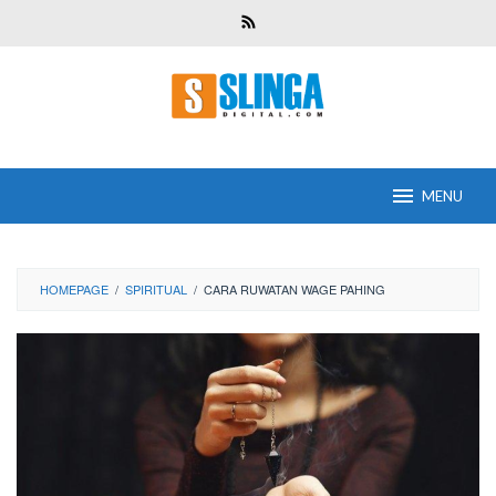
Skip
to
content
MENU
HOMEPAGE
/
SPIRITUAL
/
CARA RUWATAN WAGE PAHING