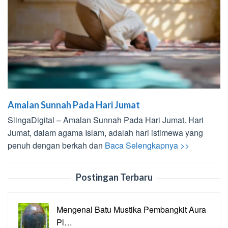
Amalan Sunnah Pada Hari Jumat
SlingaDigital – Amalan Sunnah Pada Hari Jumat. Hari
Jumat, dalam agama Islam, adalah hari istimewa yang
penuh dengan berkah dan
Baca Selengkapnya >>
Postingan Terbaru
Mengenal Batu Mustika Pembangkit Aura
Pl…