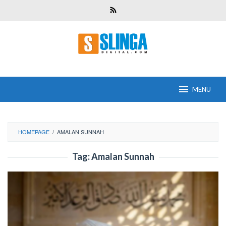
Skip
to
content
MENU
HOMEPAGE
/
AMALAN SUNNAH
Tag:
Amalan Sunnah