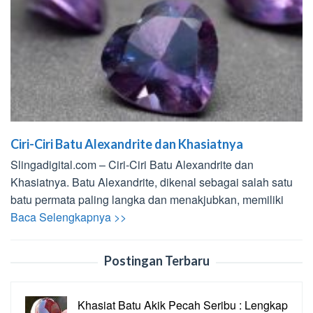
Ciri-Ciri Batu Alexandrite dan Khasiatnya
Slingadigital.com – Ciri-Ciri Batu Alexandrite dan
Khasiatnya. Batu Alexandrite, dikenal sebagai salah satu
batu permata paling langka dan menakjubkan, memiliki
Baca Selengkapnya >>
Postingan Terbaru
Khasiat Batu Akik Pecah Seribu : Lengkap