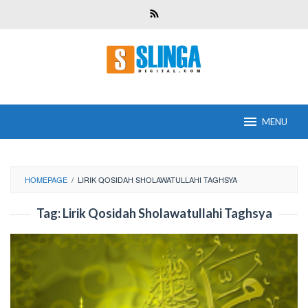
Skip
to
content
MENU
HOMEPAGE
/
LIRIK QOSIDAH SHOLAWATULLAHI TAGHSYA
Tag:
Lirik Qosidah Sholawatullahi Taghsya