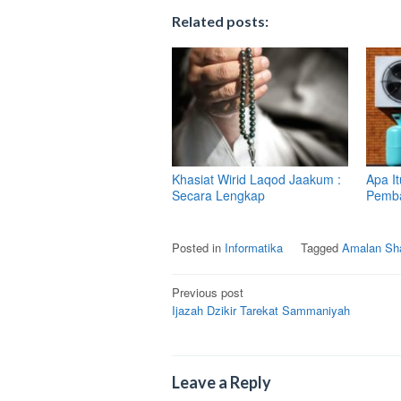
Related posts:
Khasiat Wirid Laqod Jaakum :
Apa It
Secara Lengkap
Pemb
Posted in
Informatika
Tagged
Amalan Sha
Post
Previous post
Ijazah Dzikir Tarekat Sammaniyah
navigation
Leave a Reply