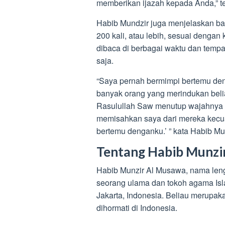
memberikan ijazah kepada Anda,” t
Habib Mundzir juga menjelaskan b
200 kali, atau lebih, sesuai denga
dibaca di berbagai waktu dan tempat,
saja.
“Saya pernah bermimpi bertemu d
banyak orang yang merindukan bel
Rasulullah Saw menutup wajahnya d
memisahkan saya dari mereka kecual
bertemu denganku.’ ” kata Habib Mu
Tentang Habib Munzi
Habib Munzir Al Musawa, nama len
seorang ulama dan tokoh agama Isla
Jakarta, Indonesia. Beliau merupak
dihormati di Indonesia.