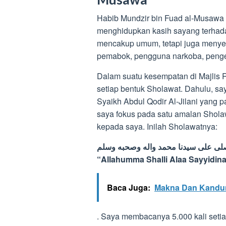
Habib Mundzir bin Fuad al-Musawa 
menghidupkan kasih sayang terhada
mencakup umum, tetapi juga menyent
pemabok, pengguna narkoba, pengem
Dalam suatu kesempatan di Majlis R
setiap bentuk Sholawat. Dahulu, s
Syaikh Abdul Qodir Al-Jilani yang
saya fokus pada satu amalan Shola
kepada saya. Inilah Sholawatnya:
صلى على سيدنا محمد واله وصحبه وسلم
“Allahumma Shalli Alaa Sayyidi
Baca Juga:
Makna Dan Kandun
. Saya membacanya 5.000 kali setia