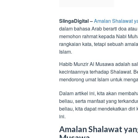
SlingaDigital –
Amalan Shalawat y
dalam bahasa Arab berarti doa ata
memohon rahmat kepada Nabi Muh
rangkaian kata, tetapi sebuah amal
Islam.
Habib Munzir Al Musawa adalah sal
kecintaannya terhadap Shalawat. Be
mendorong umat Islam untuk meng
Dalam artikel ini, kita akan memba
beliau, serta manfaat yang terkand
beliau, kita dapat mendekatkan dir
ini.
Amalan Shalawat yang
Musawa