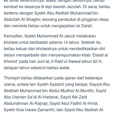
ke tanah kelahirannya. Maka, dengan sendirinya, beliau
kembali ke desanya di tepi daerah Jazulah. Di sana, beliau
bertemu dengan Syekh Abu Abdilah Muhammad bin
Abdullah Al-Shaghir, seorang penduduk di pinggiran desa,
dan meminta beliau untuk mengajarkan isi Dalail.
Kemudian, Syekh Muhammad Al-Jazuli melakukan
kholwat untuk beribadah selama 14 tahun. Setelah itu,
beliau keluar dari kholwatnya untuk mendedikasikan diri
dalam memperbaiki dan menyempurnakan kitab “Dalait al
Khoirot” pada hari Jum’at, 6 Rabi’ul Awwal tahun 82 H,
delapan tahun sebelum beliau wafat.
Thoriqoh beliau didasarkan pada ajaran dari beberapa
ulama, antara lain Syekh Syadzili yang belajar, Sayyid Abu
Abdillah Muhammad bin Abdul Mudhor Al-Munithi, Sayid
Abu Utsman Sa’id Al-Hartanai, Sayid Abi Zaid
Abdurrahman Al-Rajnaji, Sayid Abul Fadhil Al-Hindi,
Syekh Ihus Uwais Zamanihi, dan Sayid Abu Abdilah Al-