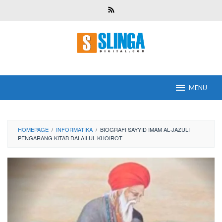
Skip
to
content
MENU
HOMEPAGE
/
INFORMATIKA
/
BIOGRAFI SAYYID IMAM AL-JAZULI
PENGARANG KITAB DALAILUL KHOIROT