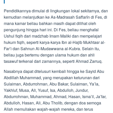
Pendidikannya dimulai di lingkungan lokal sekitarnya, dan
kemudian melanjutkan ke As-Madrasah Saffarîn di Fes, di
mana kamar beliau bahkan masih dapat dilihat oleh
pengunjung hingga hari ini. Di Fes, beliau menghafal
Ushul fiqih dari madzhab Imam Maliki dan mempelajari
hukum fiqih, seperti karya-karya Ibn al-Hajib Mukhtasr al-
Far’i dan Sahnun Al-Mudawwana al-Kubra. Selain itu,
beliau juga bertemu dengan ulama hukum dan ahli
tasawuf terkenal dari zamannya, seperti Ahmad Zarruq.
Nasabnya dapat ditelusuri kembali hingga ke Sayid Abu
Abdillah Muhammad, yang merupakan keturunan dari
Sulaiman, Abdurrohman, Abu Bakar, Sulaiman, Ya’la,
Yakhluf, Musa, Ali, Yusuf, Isa, Abdulloh, Jundur,
Abdurrohman, Muhammad, Ahmad, Hasan, Isma’il, Ja’far,
Abdulloh, Hasan, Ali, Abu Tholib, dengan doa semoga
Allah memuliakan wajah-wajah mereka, dan terus