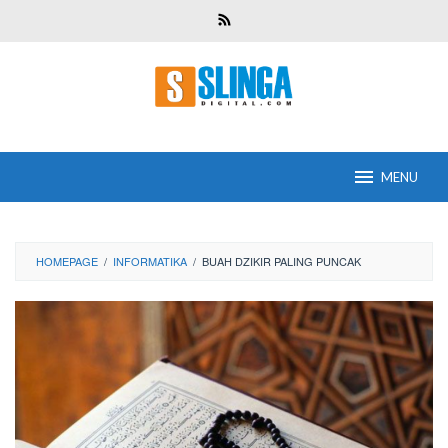
Skip
to
content
MENU
HOMEPAGE
/
INFORMATIKA
/
BUAH DZIKIR PALING PUNCAK