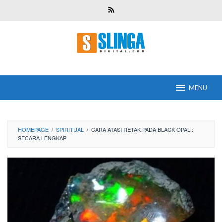
Skip
to
content
MENU
HOMEPAGE
/
SPIRITUAL
/
CARA ATASI RETAK PADA BLACK OPAL :
SECARA LENGKAP