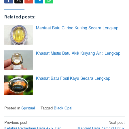
Related posts:
Manfaat Batu Citrine Kuning Secara Lengkap
Khasiat Mistis Batu Akik Kinyang Air : Lengkap
Khasiat Batu Fosil Kayu Secara Lengkap
Posted in
Spiritual
Tagged
Black Opal
Post
Previous post
Next post
Ketahui Perbedaan Batu Akik Dan
Manfaat Batu Zamrud Untuk