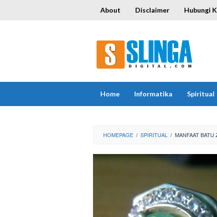
Skip
About
Disclaimer
Hubungi 
to
content
Home
Informatika
Spiritual
HOMEPAGE
/
SPIRITUAL
/
MANFAAT BATU