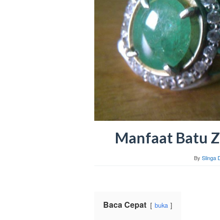
Manfaat Batu 
By
Slinga D
Baca Cepat
buka