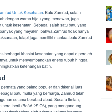
Zamrud Untuk Kesehatan
. Batu Zamrud, selain
ndah dengan warna hijau yang menawan, juga
t untuk kesehatan. Sebagai salah satu batu yang
 banyak yang meyakini bahwa Zamrud tidak hanya
sanaan, tetapi juga memiliki manfaat batu Zamrud
has berbagai khasiat kesehatan yang dapat diperoleh
aatnya untuk menyeimbangkan energi tubuh hingga
ingkatkan ketenangan batin.
ud
 permata yang paling populer dan dikenal luas
ebagai batu mulia yang berharga, Zamrud telah
ggunan selama berabad-abad. Secara ilmiah,
ineral beril (Be3Al2SiO6), yang mengandung
mikat disebabkan oleh adanya kelumit kromium