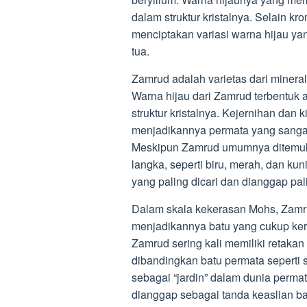
dalam struktur kristalnya. Selain kr
menciptakan variasi warna hijau ya
tua.
Zamrud adalah varietas dari mineral
Warna hijau dari Zamrud terbentuk 
struktur kristalnya. Kejernihan dan
menjadikannya permata yang sangat d
Meskipun Zamrud umumnya ditemuka
langka, seperti biru, merah, dan ku
yang paling dicari dan dianggap pal
Dalam skala kekerasan Mohs, Zamrud
menjadikannya batu yang cukup ker
Zamrud sering kali memiliki retakan
dibandingkan batu permata seperti saf
sebagai “jardin” dalam dunia permat
dianggap sebagai tanda keaslian bat