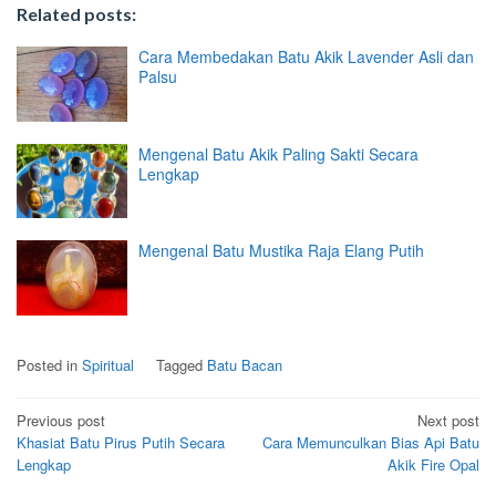
Related posts:
Cara Membedakan Batu Akik Lavender Asli dan
Palsu
Mengenal Batu Akik Paling Sakti Secara
Lengkap
Mengenal Batu Mustika Raja Elang Putih
Posted in
Spiritual
Tagged
Batu Bacan
Post
Previous post
Next post
Khasiat Batu Pirus Putih Secara
Cara Memunculkan Bias Api Batu
navigation
Lengkap
Akik Fire Opal