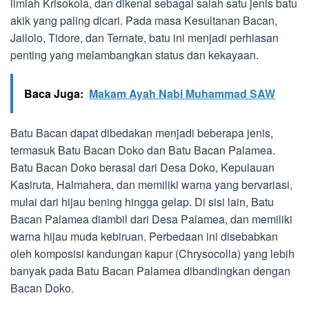
ilmiah Krisokola, dan dikenal sebagai salah satu jenis batu
akik yang paling dicari. Pada masa Kesultanan Bacan,
Jailolo, Tidore, dan Ternate, batu ini menjadi perhiasan
penting yang melambangkan status dan kekayaan.
Baca Juga:
Makam Ayah Nabi Muhammad SAW
Batu Bacan dapat dibedakan menjadi beberapa jenis,
termasuk Batu Bacan Doko dan Batu Bacan Palamea.
Batu Bacan Doko berasal dari Desa Doko, Kepulauan
Kasiruta, Halmahera, dan memiliki warna yang bervariasi,
mulai dari hijau bening hingga gelap. Di sisi lain, Batu
Bacan Palamea diambil dari Desa Palamea, dan memiliki
warna hijau muda kebiruan. Perbedaan ini disebabkan
oleh komposisi kandungan kapur (Chrysocolla) yang lebih
banyak pada Batu Bacan Palamea dibandingkan dengan
Bacan Doko.