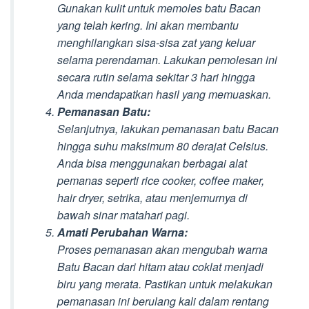
Gunakan kulit untuk memoles batu Bacan
yang telah kering. Ini akan membantu
menghilangkan sisa-sisa zat yang keluar
selama perendaman. Lakukan pemolesan ini
secara rutin selama sekitar 3 hari hingga
Anda mendapatkan hasil yang memuaskan.
Pemanasan Batu:
Selanjutnya, lakukan pemanasan batu Bacan
hingga suhu maksimum 80 derajat Celsius.
Anda bisa menggunakan berbagai alat
pemanas seperti rice cooker, coffee maker,
hair dryer, setrika, atau menjemurnya di
bawah sinar matahari pagi.
Amati Perubahan Warna:
Proses pemanasan akan mengubah warna
Batu Bacan dari hitam atau coklat menjadi
biru yang merata. Pastikan untuk melakukan
pemanasan ini berulang kali dalam rentang