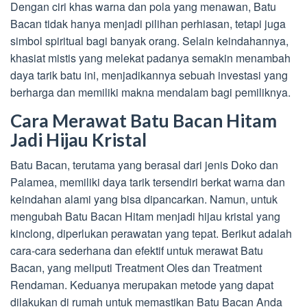
Dengan ciri khas warna dan pola yang menawan, Batu
Bacan tidak hanya menjadi pilihan perhiasan, tetapi juga
simbol spiritual bagi banyak orang. Selain keindahannya,
khasiat mistis yang melekat padanya semakin menambah
daya tarik batu ini, menjadikannya sebuah investasi yang
berharga dan memiliki makna mendalam bagi pemiliknya.
Cara Merawat Batu Bacan Hitam
Jadi Hijau Kristal
Batu Bacan, terutama yang berasal dari jenis Doko dan
Palamea, memiliki daya tarik tersendiri berkat warna dan
keindahan alami yang bisa dipancarkan. Namun, untuk
mengubah Batu Bacan Hitam menjadi hijau kristal yang
kinclong, diperlukan perawatan yang tepat. Berikut adalah
cara-cara sederhana dan efektif untuk merawat Batu
Bacan, yang meliputi Treatment Oles dan Treatment
Rendaman. Keduanya merupakan metode yang dapat
dilakukan di rumah untuk memastikan Batu Bacan Anda