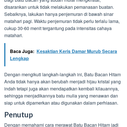
disarankan untuk tidak melakukan pemanasan buatan.
Sebaiknya, lakukan hanya penjemuran di bawah sinar
matahari pagi. Waktu penjemuran tidak perlu terlalu lama,
cukup 30-60 menit tergantung pada intensitas cahaya
matahari.
Baca Juga:
Kesaktian Keris Damar Murub Secara
Lengkap
Dengan mengikuti langkah-langkah ini, Batu Bacan Hitam
Anda tidak hanya akan berubah menjadi hijau kristal yang
indah tetapi juga akan mendapatkan kembali kilauannya,
sehingga menjadikannya batu mulia yang menawan dan
siap untuk dipamerkan atau digunakan dalam perhiasan.
Penutup
Dengan memahami cara merawat Batu Bacan Hitam jadi