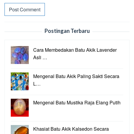
Postingan Terbaru
Cara Membedakan Batu Akik Lavender
Asli …
Mengenal Batu Akik Paling Sakti Secara
L…
Mengenal Batu Mustika Raja Elang Putih
Khasiat Batu Akik Kalsedon Secara