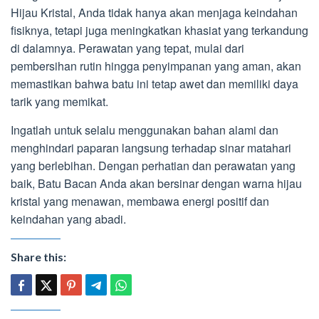
Hijau Kristal, Anda tidak hanya akan menjaga keindahan
fisiknya, tetapi juga meningkatkan khasiat yang terkandung
di dalamnya. Perawatan yang tepat, mulai dari
pembersihan rutin hingga penyimpanan yang aman, akan
memastikan bahwa batu ini tetap awet dan memiliki daya
tarik yang memikat.
Ingatlah untuk selalu menggunakan bahan alami dan
menghindari paparan langsung terhadap sinar matahari
yang berlebihan. Dengan perhatian dan perawatan yang
baik, Batu Bacan Anda akan bersinar dengan warna hijau
kristal yang menawan, membawa energi positif dan
keindahan yang abadi.
Share this: