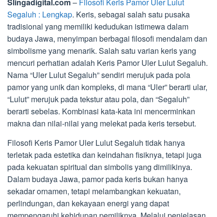
Slingadigital.com
–
Filosofi Keris Pamor Uler Lulut
Segaluh : Lengkap
. Keris, sebagai salah satu pusaka
tradisional yang memiliki kedudukan istimewa dalam
budaya Jawa, menyimpan berbagai filosofi mendalam dan
simbolisme yang menarik. Salah satu varian keris yang
mencuri perhatian adalah Keris Pamor Uler Lulut Segaluh.
Nama “Uler Lulut Segaluh” sendiri merujuk pada pola
pamor yang unik dan kompleks, di mana “Uler” berarti ular,
“Lulut” merujuk pada tekstur atau pola, dan “Segaluh”
berarti sebelas. Kombinasi kata-kata ini mencerminkan
makna dan nilai-nilai yang melekat pada keris tersebut.
Filosofi Keris Pamor Uler Lulut Segaluh tidak hanya
terletak pada estetika dan keindahan fisiknya, tetapi juga
pada kekuatan spiritual dan simbolis yang dimilikinya.
Dalam budaya Jawa, pamor pada keris bukan hanya
sekadar ornamen, tetapi melambangkan kekuatan,
perlindungan, dan kekayaan energi yang dapat
mempengaruhi kehidupan pemiliknya. Melalui penjelasan