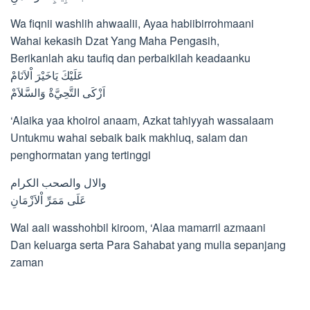
Wa fiqnii washlih ahwaalii, Ayaa habiibirrohmaani
Wahai kekasih Dzat Yang Maha Pengasih,
Berikanlah aku taufiq dan perbaikilah keadaanku
ﻋَﻠَﻴْﻚَ ﻳَﺎﺧَﻴْﺮَ ﺍْﻻَﻧَﺎﻡْ
ﺍَﺯْﻛَﻰ ﺍﻟﺘَّﺤِﻲَّﺓْ ﻭَﺍﻟﺴَّﻼَﻡْ
‘Alaika yaa khoirol anaam, Azkat tahiyyah wassalaam
Untukmu wahai sebaik baik makhluq, salam dan
penghormatan yang tertinggi
ﻭﺍﻻﻝ ﻭﺍﻟﺼﺤﺐ ﺍﻟﻜﺮﺍﻡ
ﻋَﻠَﻰ ﻣَﻤَﺮِّ ﺍْﻻَﺯْﻣَﺎﻥِ
Wal aali wasshohbil kiroom, ‘Alaa mamarril azmaani
Dan keluarga serta Para Sahabat yang mulia sepanjang
zaman