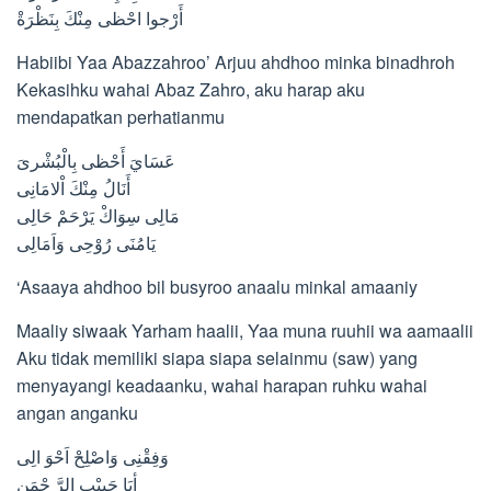
ﺃَﺭْجوﺍ ﺍﺣْﻈﻰ ﻣِﻨْﻚَ ﺑِﻨَﻈْﺮَﺓْ
Habiibi Yaa Abazzahroo’ Arjuu ahdhoo minka binadhroh
Kekasihku wahai Abaz Zahro, aku harap aku
mendapatkan perhatianmu
ﻋَﺴَﺎﻱَ ﺃَﺣْﻈﻰ ﺑِﺎﻟْﺒُﺸْﺮﻯَ
ﺃَﻧَﺎﻝُ ﻣِﻨْﻚَ ﺍْﻻﻣَﺎﻧِﻰ
ﻣَﺎﻟِﻰ ﺳِﻮَﺍﻙْ ﻳَﺮْﺣَﻢْ ﺣَﺎﻟِﻰ
ﻳَﺎﻣُﻨَﻰ ﺭُﻭْﺣِﻰ ﻭَﺍَﻣَﺎﻟِﻰ
‘Asaaya ahdhoo bil busyroo anaalu minkal amaaniy
Maaliy siwaak Yarham haalii, Yaa muna ruuhii wa aamaalii
Aku tidak memiliki siapa siapa selainmu (saw) yang
menyayangi keadaanku, wahai harapan ruhku wahai
angan anganku
ﻭَﻓِﻘْﻨِﻰ ﻭَﺍﺻْﻠِﺢْ ﺍَﺣْﻮَ ﺍﻟِﻰ
ﺃﺑَﺎ ﺣَﺒِﻴْﺐِ ﺍﻟﺮَّ ﺣْﻤَﻦِ