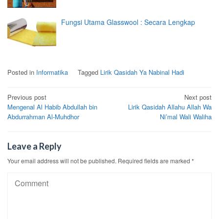
Fungsi Utama Glasswool : Secara Lengkap
Posted in
Informatika
Tagged
Lirik Qasidah Ya Nabinal Hadi
Post
Previous post
Next post
Mengenal Al Habib Abdullah bin
Lirik Qasidah Allahu Allah Wa
navigation
Abdurrahman Al-Muhdhor
Ni’mal Wali Waliha
Leave a Reply
Your email address will not be published.
Required fields are marked
*