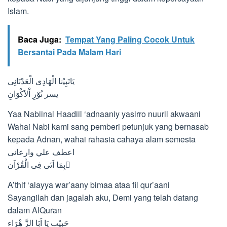
Islam.
Baca Juga:
Tempat Yang Paling Cocok Untuk
Bersantai Pada Malam Hari
ﻳَﺎﻧَﺒِﻴْنا ﺍﻟْﻬَﺎﺩِﻯ ﺍﻟْﻌَﺪْﻧَﺎﻧِﻰ
يسر ﻧُﻮْﺭِ ﺍْﻻَﻛْﻮَﺍﻥِ
Yaa Nabiinal Haadiil ‘adnaaniy yasirro nuuril akwaani
Wahai Nabi kami sang pemberi petunjuk yang bernasab
kepada Adnan, wahai rahasia cahaya alam semesta
ﺍﻋﻄﻒ ﻋﻠﻲ ﻭﺍﺭﻋﺎﻧﻰ
ﺑِﻤَﺎ ﺍَﺗَﻰ ﻓِﻰ ﺍﻟْﻘُﺮْﺍَﻥ ِ
A’thif ‘alayya war’aany bimaa ataa fil qur’aani
Sayangilah dan jagalah aku, Demi yang telah datang
dalam AlQuran
ﺣَﺒِﻴْﺐِ ﻳَﺎ ﺍَﺑَﺎ ﺍﻟﺰَّ ﻫْﺮَﺍﺀ