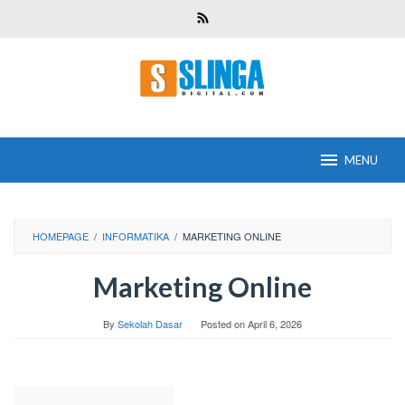
Skip
to
content
MENU
HOMEPAGE
/
INFORMATIKA
/
MARKETING ONLINE
Marketing Online
By
Sekolah Dasar
Posted on
April 6, 2026