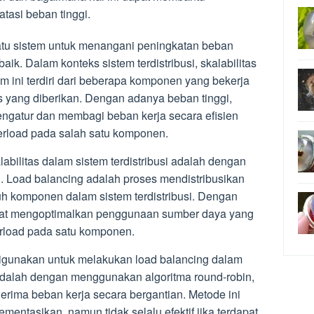
tasi beban tinggi.
tu sistem untuk menangani peningkatan beban
ik. Dalam konteks sistem terdistribusi, skalabilitas
m ini terdiri dari beberapa komponen yang bekerja
 yang diberikan. Dengan adanya beban tinggi,
engatur dan membagi beban kerja secara efisien
overload pada salah satu komponen.
abilitas dalam sistem terdistribusi adalah dengan
. Load balancing adalah proses mendistribusikan
uh komponen dalam sistem terdistribusi. Dengan
apat mengoptimalkan penggunaan sumber daya yang
erload pada satu komponen.
igunakan untuk melakukan load balancing dalam
a adalah dengan menggunakan algoritma round-robin,
rima beban kerja secara bergantian. Metode ini
entasikan, namun tidak selalu efektif jika terdapat