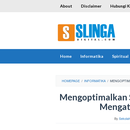
Skip
About
Disclaimer
Hubungi 
to
content
Home
Informatika
Spiritual
HOMEPAGE
/
INFORMATIKA
/
MENGOPTIMA
Mengoptimalkan S
Mengata
By
Sekola