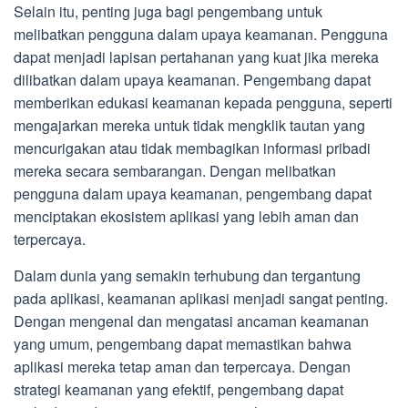
Selain itu, penting juga bagi pengembang untuk
melibatkan pengguna dalam upaya keamanan. Pengguna
dapat menjadi lapisan pertahanan yang kuat jika mereka
dilibatkan dalam upaya keamanan. Pengembang dapat
memberikan edukasi keamanan kepada pengguna, seperti
mengajarkan mereka untuk tidak mengklik tautan yang
mencurigakan atau tidak membagikan informasi pribadi
mereka secara sembarangan. Dengan melibatkan
pengguna dalam upaya keamanan, pengembang dapat
menciptakan ekosistem aplikasi yang lebih aman dan
terpercaya.
Dalam dunia yang semakin terhubung dan tergantung
pada aplikasi, keamanan aplikasi menjadi sangat penting.
Dengan mengenal dan mengatasi ancaman keamanan
yang umum, pengembang dapat memastikan bahwa
aplikasi mereka tetap aman dan terpercaya. Dengan
strategi keamanan yang efektif, pengembang dapat