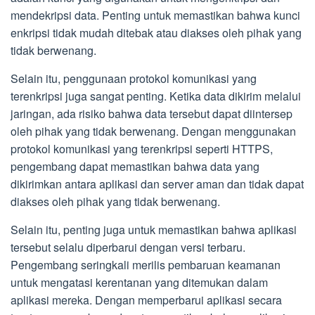
mendekripsi data. Penting untuk memastikan bahwa kunci
enkripsi tidak mudah ditebak atau diakses oleh pihak yang
tidak berwenang.
Selain itu, penggunaan protokol komunikasi yang
terenkripsi juga sangat penting. Ketika data dikirim melalui
jaringan, ada risiko bahwa data tersebut dapat diintersep
oleh pihak yang tidak berwenang. Dengan menggunakan
protokol komunikasi yang terenkripsi seperti HTTPS,
pengembang dapat memastikan bahwa data yang
dikirimkan antara aplikasi dan server aman dan tidak dapat
diakses oleh pihak yang tidak berwenang.
Selain itu, penting juga untuk memastikan bahwa aplikasi
tersebut selalu diperbarui dengan versi terbaru.
Pengembang seringkali merilis pembaruan keamanan
untuk mengatasi kerentanan yang ditemukan dalam
aplikasi mereka. Dengan memperbarui aplikasi secara