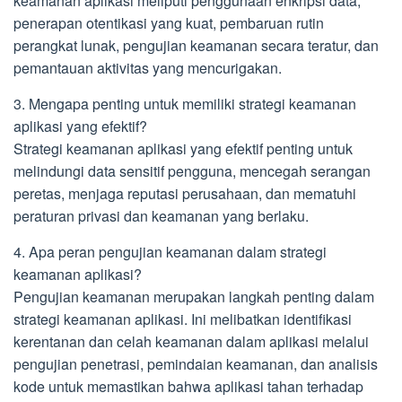
keamanan aplikasi meliputi penggunaan enkripsi data,
penerapan otentikasi yang kuat, pembaruan rutin
perangkat lunak, pengujian keamanan secara teratur, dan
pemantauan aktivitas yang mencurigakan.
3. Mengapa penting untuk memiliki strategi keamanan
aplikasi yang efektif?
Strategi keamanan aplikasi yang efektif penting untuk
melindungi data sensitif pengguna, mencegah serangan
peretas, menjaga reputasi perusahaan, dan mematuhi
peraturan privasi dan keamanan yang berlaku.
4. Apa peran pengujian keamanan dalam strategi
keamanan aplikasi?
Pengujian keamanan merupakan langkah penting dalam
strategi keamanan aplikasi. Ini melibatkan identifikasi
kerentanan dan celah keamanan dalam aplikasi melalui
pengujian penetrasi, pemindaian keamanan, dan analisis
kode untuk memastikan bahwa aplikasi tahan terhadap