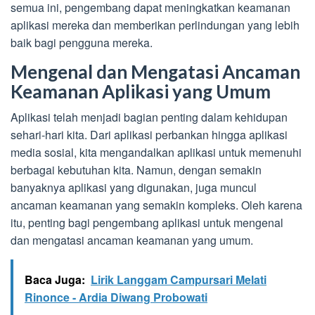
semua ini, pengembang dapat meningkatkan keamanan
aplikasi mereka dan memberikan perlindungan yang lebih
baik bagi pengguna mereka.
Mengenal dan Mengatasi Ancaman
Keamanan Aplikasi yang Umum
Aplikasi telah menjadi bagian penting dalam kehidupan
sehari-hari kita. Dari aplikasi perbankan hingga aplikasi
media sosial, kita mengandalkan aplikasi untuk memenuhi
berbagai kebutuhan kita. Namun, dengan semakin
banyaknya aplikasi yang digunakan, juga muncul
ancaman keamanan yang semakin kompleks. Oleh karena
itu, penting bagi pengembang aplikasi untuk mengenal
dan mengatasi ancaman keamanan yang umum.
Baca Juga:
Lirik Langgam Campursari Melati
Rinonce - Ardia Diwang Probowati