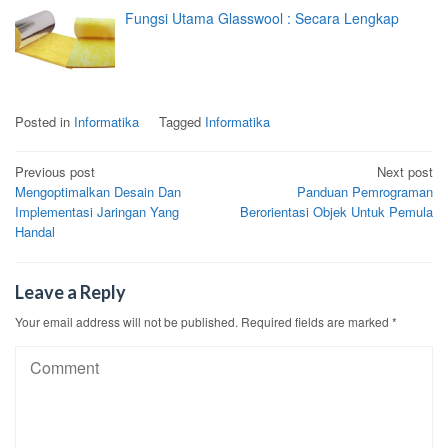
Fungsi Utama Glasswool : Secara Lengkap
Posted in
Informatika
Tagged
Informatika
Post
Previous post
Next post
Mengoptimalkan Desain Dan
Panduan Pemrograman
navigation
Implementasi Jaringan Yang
Berorientasi Objek Untuk Pemula
Handal
Leave a Reply
Your email address will not be published.
Required fields are marked
*