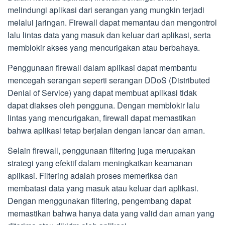
melindungi aplikasi dari serangan yang mungkin terjadi
melalui jaringan. Firewall dapat memantau dan mengontrol
lalu lintas data yang masuk dan keluar dari aplikasi, serta
memblokir akses yang mencurigakan atau berbahaya.
Penggunaan firewall dalam aplikasi dapat membantu
mencegah serangan seperti serangan DDoS (Distributed
Denial of Service) yang dapat membuat aplikasi tidak
dapat diakses oleh pengguna. Dengan memblokir lalu
lintas yang mencurigakan, firewall dapat memastikan
bahwa aplikasi tetap berjalan dengan lancar dan aman.
Selain firewall, penggunaan filtering juga merupakan
strategi yang efektif dalam meningkatkan keamanan
aplikasi. Filtering adalah proses memeriksa dan
membatasi data yang masuk atau keluar dari aplikasi.
Dengan menggunakan filtering, pengembang dapat
memastikan bahwa hanya data yang valid dan aman yang