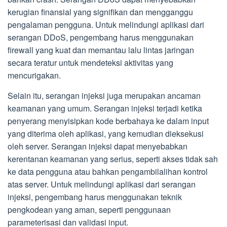
kerugian finansial yang signifikan dan mengganggu
pengalaman pengguna. Untuk melindungi aplikasi dari
serangan DDoS, pengembang harus menggunakan
firewall yang kuat dan memantau lalu lintas jaringan
secara teratur untuk mendeteksi aktivitas yang
mencurigakan.
Selain itu, serangan injeksi juga merupakan ancaman
keamanan yang umum. Serangan injeksi terjadi ketika
penyerang menyisipkan kode berbahaya ke dalam input
yang diterima oleh aplikasi, yang kemudian dieksekusi
oleh server. Serangan injeksi dapat menyebabkan
kerentanan keamanan yang serius, seperti akses tidak sah
ke data pengguna atau bahkan pengambilalihan kontrol
atas server. Untuk melindungi aplikasi dari serangan
injeksi, pengembang harus menggunakan teknik
pengkodean yang aman, seperti penggunaan
parameterisasi dan validasi input.