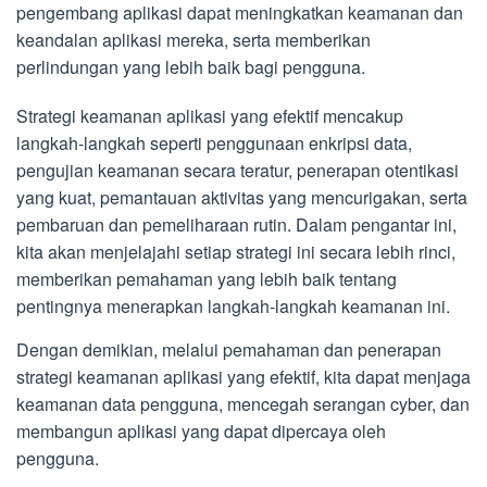
pengembang aplikasi dapat meningkatkan keamanan dan
keandalan aplikasi mereka, serta memberikan
perlindungan yang lebih baik bagi pengguna.
Strategi keamanan aplikasi yang efektif mencakup
langkah-langkah seperti penggunaan enkripsi data,
pengujian keamanan secara teratur, penerapan otentikasi
yang kuat, pemantauan aktivitas yang mencurigakan, serta
pembaruan dan pemeliharaan rutin. Dalam pengantar ini,
kita akan menjelajahi setiap strategi ini secara lebih rinci,
memberikan pemahaman yang lebih baik tentang
pentingnya menerapkan langkah-langkah keamanan ini.
Dengan demikian, melalui pemahaman dan penerapan
strategi keamanan aplikasi yang efektif, kita dapat menjaga
keamanan data pengguna, mencegah serangan cyber, dan
membangun aplikasi yang dapat dipercaya oleh
pengguna.