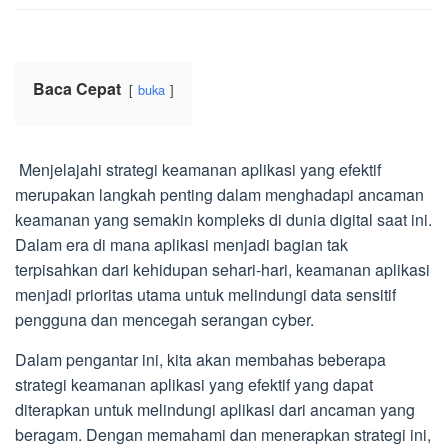
Baca Cepat
buka
Menjelajahi strategi keamanan aplikasi yang efektif
merupakan langkah penting dalam menghadapi ancaman
keamanan yang semakin kompleks di dunia digital saat ini.
Dalam era di mana aplikasi menjadi bagian tak
terpisahkan dari kehidupan sehari-hari, keamanan aplikasi
menjadi prioritas utama untuk melindungi data sensitif
pengguna dan mencegah serangan cyber.
Dalam pengantar ini, kita akan membahas beberapa
strategi keamanan aplikasi yang efektif yang dapat
diterapkan untuk melindungi aplikasi dari ancaman yang
beragam. Dengan memahami dan menerapkan strategi ini,