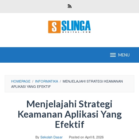
Skip
to
content
MENU
HOMEPAGE
/
INFORMATIKA
/
MENJELAJAHI STRATEGI KEAMANAN
APLIKASI YANG EFEKTIF
Menjelajahi Strategi
Keamanan Aplikasi Yang
Efektif
By
Sekolah Dasar
Posted on
April 8, 2026