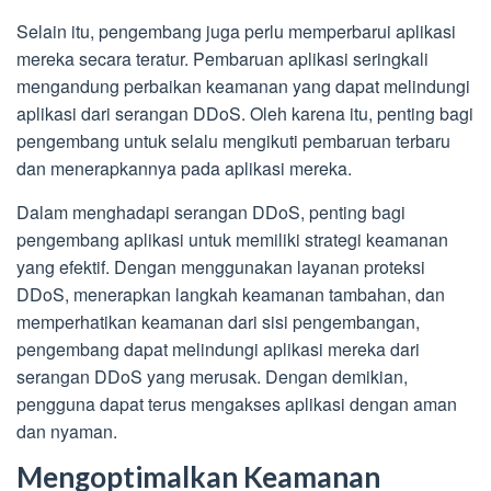
Selain itu, pengembang juga perlu memperbarui aplikasi
mereka secara teratur. Pembaruan aplikasi seringkali
mengandung perbaikan keamanan yang dapat melindungi
aplikasi dari serangan DDoS. Oleh karena itu, penting bagi
pengembang untuk selalu mengikuti pembaruan terbaru
dan menerapkannya pada aplikasi mereka.
Dalam menghadapi serangan DDoS, penting bagi
pengembang aplikasi untuk memiliki strategi keamanan
yang efektif. Dengan menggunakan layanan proteksi
DDoS, menerapkan langkah keamanan tambahan, dan
memperhatikan keamanan dari sisi pengembangan,
pengembang dapat melindungi aplikasi mereka dari
serangan DDoS yang merusak. Dengan demikian,
pengguna dapat terus mengakses aplikasi dengan aman
dan nyaman.
Mengoptimalkan Keamanan