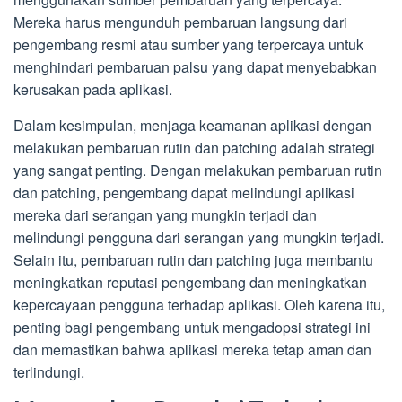
Mereka harus mengunduh pembaruan langsung dari
pengembang resmi atau sumber yang terpercaya untuk
menghindari pembaruan palsu yang dapat menyebabkan
kerusakan pada aplikasi.
Dalam kesimpulan, menjaga keamanan aplikasi dengan
melakukan pembaruan rutin dan patching adalah strategi
yang sangat penting. Dengan melakukan pembaruan rutin
dan patching, pengembang dapat melindungi aplikasi
mereka dari serangan yang mungkin terjadi dan
melindungi pengguna dari serangan yang mungkin terjadi.
Selain itu, pembaruan rutin dan patching juga membantu
meningkatkan reputasi pengembang dan meningkatkan
kepercayaan pengguna terhadap aplikasi. Oleh karena itu,
penting bagi pengembang untuk mengadopsi strategi ini
dan memastikan bahwa aplikasi mereka tetap aman dan
terlindungi.