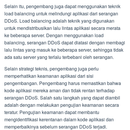
Selain itu, pengembang juga dapat menggunakan teknik
load balancing untuk melindungi aplikasi dari serangan
DDoS. Load balancing adalah teknik yang digunakan
untuk mendistribusikan lalu lintas aplikasi secara merata
ke beberapa server. Dengan menggunakan load
balancing, serangan DDoS dapat diatasi dengan membagi
lalu lintas yang masuk ke beberapa server, sehingga tidak
ada satu server yang terlalu terbebani oleh serangan.
Selain strategi teknis, pengembang juga perlu
memperhatikan keamanan aplikasi dari sisi
pengembangan. Pengembang harus memastikan bahwa
kode aplikasi mereka aman dan tidak rentan terhadap
serangan DDoS. Salah satu langkah yang dapat diambil
adalah dengan melakukan pengujian keamanan secara
teratur. Pengujian keamanan dapat membantu
mengidentifikasi kerentanan dalam kode aplikasi dan
memperbaikinya sebelum serangan DDoS terjadi.