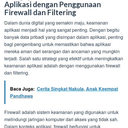
Aplikasi dengan Penggunaan
Firewall dan Filtering
Dalam dunia digital yang semakin maju, keamanan
aplikasi menjadi hal yang sangat penting. Dengan begitu
banyak data pribadi yang disimpan dalam aplikasi, penting
bagi pengembang untuk memastikan bahwa aplikasi
mereka aman dari serangan dan ancaman yang mungkin
terjadi. Salah satu strategi yang efektif untuk meningkatkan
keamanan aplikasi adalah dengan menggunakan firewall
dan filtering.
Baca Juga:
Cerita Singkat Nakula, Anak Keempat
Pandhawa
Firewall adalah sistem keamanan yang digunakan untuk
melindungi jaringan komputer dari akses yang tidak sah.
Dalam konteks aplikasi, firewall berfungsi untuk