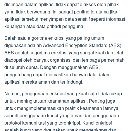
disimpan dalam aplikasi tidak dapat diakses oleh pihak
yang tidak berwenang. Ini sangat penting terutama jika
aplikasi tersebut menyimpan data sensitif seperti informasi
keuangan atau data pribadi pengguna.
Salah satu algoritma enkripsi yang paling umum
digunakan adalah Advanced Encryption Standard (AES).
AES adalah algoritma enkripsi yang sangat kuat dan telah
diadopsi oleh banyak organisasi dan lembaga pemerintah
di seluruh dunia. Dengan menggunakan AES,
pengembang dapat memastikan bahwa data dalam
aplikasi mereka aman dan terlindungi.
Namun, penggunaan enkripsi yang kuat saja tidak cukup
untuk meningkatkan keamanan aplikasi. Penting juga
untuk mengimplementasikan praktik keamanan lainnya
seperti penggunaan kunci yang aman dan penggunaan
protokol komunikasi yang terenkripsi. Kunci enkripsi
adalah kunci yang digunakan untuk mengenkripsi dan