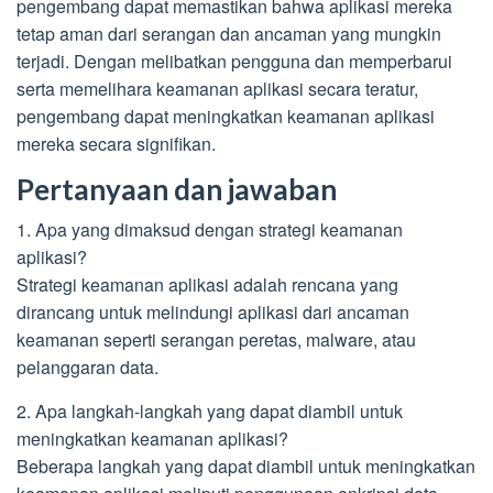
pengembang dapat memastikan bahwa aplikasi mereka
tetap aman dari serangan dan ancaman yang mungkin
terjadi. Dengan melibatkan pengguna dan memperbarui
serta memelihara keamanan aplikasi secara teratur,
pengembang dapat meningkatkan keamanan aplikasi
mereka secara signifikan.
Pertanyaan dan jawaban
1. Apa yang dimaksud dengan strategi keamanan
aplikasi?
Strategi keamanan aplikasi adalah rencana yang
dirancang untuk melindungi aplikasi dari ancaman
keamanan seperti serangan peretas, malware, atau
pelanggaran data.
2. Apa langkah-langkah yang dapat diambil untuk
meningkatkan keamanan aplikasi?
Beberapa langkah yang dapat diambil untuk meningkatkan