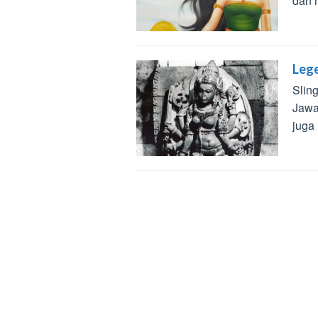
dan 
Lege
Slin
Jawa
juga