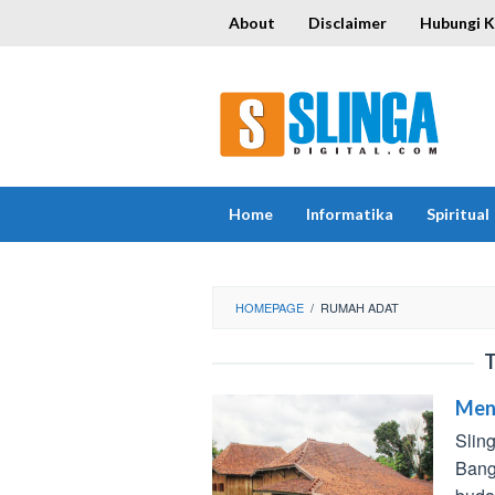
Skip
About
Disclaimer
Hubungi 
to
content
Home
Informatika
Spiritual
HOMEPAGE
/
RUMAH ADAT
T
Men
Slin
Bang