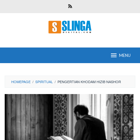
Skip
to
content
MENU
HOMEPAGE
/
SPIRITUAL
/
PENGERTIAN KHODAM HIZIB NASHOR