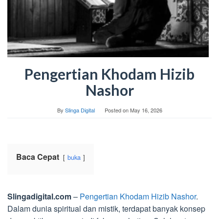
Pengertian Khodam Hizib
Nashor
By
Slinga Digital
Posted on
May 16, 2026
Baca Cepat
buka
Slingadigital.com
–
Pengertian Khodam Hizib Nashor
.
Dalam dunia spiritual dan mistik, terdapat banyak konsep