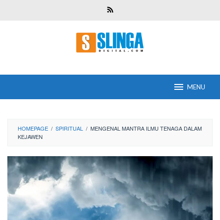
Skip
to
content
MENU
HOMEPAGE
/
SPIRITUAL
/
MENGENAL MANTRA ILMU TENAGA DALAM
KEJAWEN