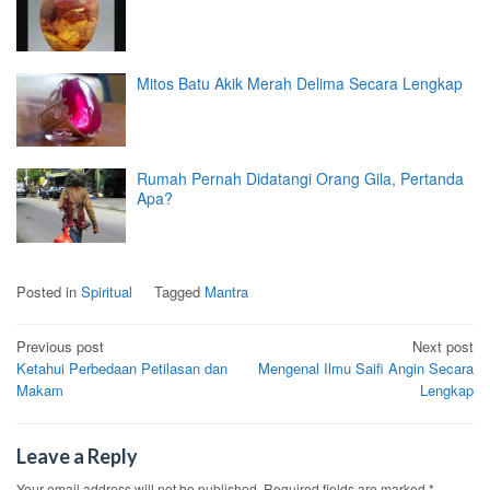
Mitos Batu Akik Merah Delima Secara Lengkap
Rumah Pernah Didatangi Orang Gila, Pertanda
Apa?
Posted in
Spiritual
Tagged
Mantra
Post
Previous post
Next post
Ketahui Perbedaan Petilasan dan
Mengenal Ilmu Saifi Angin Secara
navigation
Makam
Lengkap
Leave a Reply
Your email address will not be published.
Required fields are marked
*