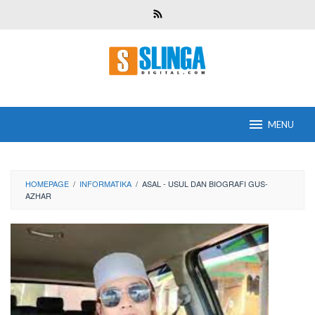
Skip
to
content
MENU
HOMEPAGE
/
INFORMATIKA
/
ASAL - USUL DAN BIOGRAFI GUS-
AZHAR