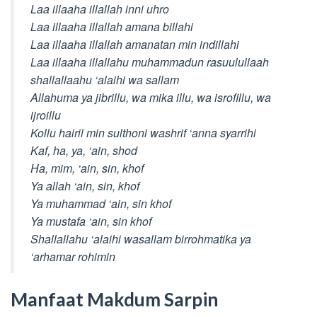
Laa illaaha illallah inni uhro
Laa illaaha illallah amana billahi
Laa illaaha illallah amanatan min indillahi
Laa illaaha illallahu muhammadun rasuulullaah
shallallaahu ‘alaihi wa sallam
Allahuma ya jibrillu, wa mika illu, wa isrofillu, wa
ijroillu
Kollu hairil min sulthoni washrif ‘anna syarrihi
Kaf, ha, ya, ‘ain, shod
Ha, mim, ‘ain, sin, khof
Ya allah ‘ain, sin, khof
Ya muhammad ‘ain, sin khof
Ya mustafa ‘ain, sin khof
Shallallahu ‘alaihi wasallam birrohmatika ya
‘arhamar rohimin
Manfaat Makdum Sarpin