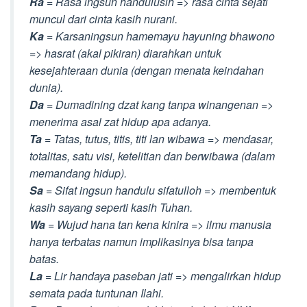
Ra
= Rasa ingsun handulusih => rasa cinta sejati
muncul dari cinta kasih nurani.
Ka
= Karsaningsun hamemayu hayuning bhawono
=> hasrat (akal pikiran) diarahkan untuk
kesejahteraan dunia (dengan menata keindahan
dunia).
Da
= Dumadining dzat kang tanpa winangenan =>
menerima asal zat hidup apa adanya.
Ta
= Tatas, tutus, titis, titi lan wibawa => mendasar,
totalitas, satu visi, ketelitian dan berwibawa (dalam
memandang hidup).
Sa
= Sifat ingsun handulu sifatulloh => membentuk
kasih sayang seperti kasih Tuhan.
Wa
= Wujud hana tan kena kinira => ilmu manusia
hanya terbatas namun implikasinya bisa tanpa
batas.
La
= Lir handaya paseban jati => mengalirkan hidup
semata pada tuntunan Ilahi.