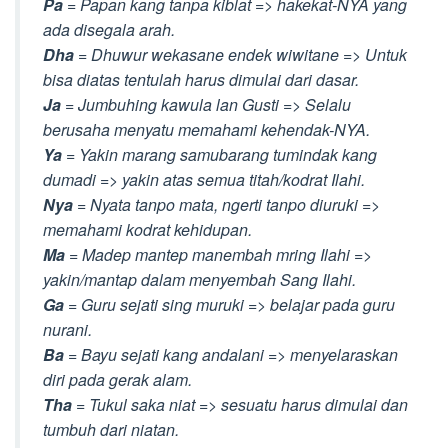
Pa
= Papan kang tanpa kiblat => hakekat-NYA yang
ada disegala arah.
Dha
= Dhuwur wekasane endek wiwitane => Untuk
bisa diatas tentulah harus dimulai dari dasar.
Ja
= Jumbuhing kawula lan Gusti => Selalu
berusaha menyatu memahami kehendak-NYA.
Ya
= Yakin marang samubarang tumindak kang
dumadi => yakin atas semua titah/kodrat Ilahi.
Nya
= Nyata tanpo mata, ngerti tanpo diuruki =>
memahami kodrat kehidupan.
Ma
= Madep mantep manembah mring Ilahi =>
yakin/mantap dalam menyembah Sang Ilahi.
Ga
= Guru sejati sing muruki => belajar pada guru
nurani.
Ba
= Bayu sejati kang andalani => menyelaraskan
diri pada gerak alam.
Tha
= Tukul saka niat => sesuatu harus dimulai dan
tumbuh dari niatan.