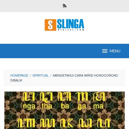
Skip
to
content
MENU
HOMEPAGE
/
SPIRITUAL
/
MENGETAHUI CARA WIRID HONOCOROKO
DIBALIK