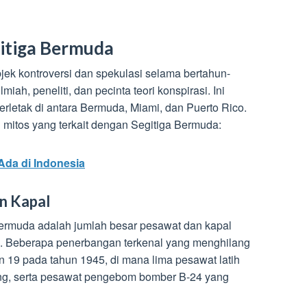
gitiga Bermuda
jek kontroversi dan spekulasi selama bertahun-
miah, peneliti, dan pecinta teori konspirasi. Ini
rletak di antara Bermuda, Miami, dan Puerto Rico.
n mitos yang terkait dengan Segitiga Bermuda:
Ada di Indonesia
n Kapal
Bermuda adalah jumlah besar pesawat dan kapal
ak. Beberapa penerbangan terkenal yang menghilang
n 19 pada tahun 1945, di mana lima pesawat latih
ang, serta pesawat pengebom bomber B-24 yang