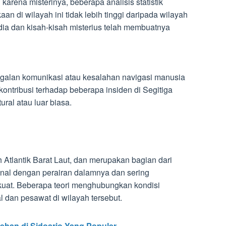
arena misterinya, beberapa analisis statistik
n di wilayah ini tidak lebih tinggi daripada wilayah
edia dan kisah-kisah misterius telah membuatnya
galan komunikasi atau kesalahan navigasi manusia
ontribusi terhadap beberapa insiden di Segitiga
al atau luar biasa.
h Atlantik Barat Laut, dan merupakan bagian dari
kenal dengan perairan dalamnya dan sering
 kuat. Beberapa teori menghubungkan kondisi
l dan pesawat di wilayah tersebut.
han di Sidoarjo Yang Populer