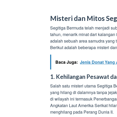
Misteri dan Mitos Se
Segitiga Bermuda telah menjadi sub
tahun, menarik minat dari kalangan il
adalah sebuah area samudra yang te
Berikut adalah beberapa misteri da
Baca Juga:
Jenis Donat Yang 
1. Kehilangan Pesawat da
Salah satu misteri utama Segitiga 
yang hilang di dalamnya tanpa jej
di wilayah ini termasuk Penerbanga
Angkatan Laut Amerika Serikat hil
menghilang pada Perang Dunia II.