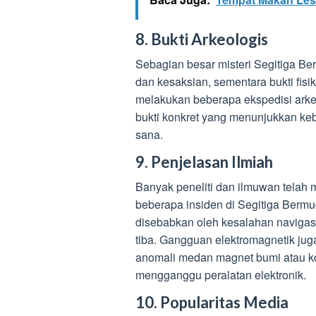
8. Bukti Arkeologis
Sebagian besar misteri Segitiga Be
dan kesaksian, sementara bukti fisik 
melakukan beberapa ekspedisi arkeol
bukti konkret yang menunjukkan keb
sana.
9. Penjelasan Ilmiah
Banyak peneliti dan ilmuwan telah
beberapa insiden di Segitiga Berm
disebabkan oleh kesalahan navigasi
tiba. Gangguan elektromagnetik jug
anomali medan magnet bumi atau ko
mengganggu peralatan elektronik.
10. Popularitas Media