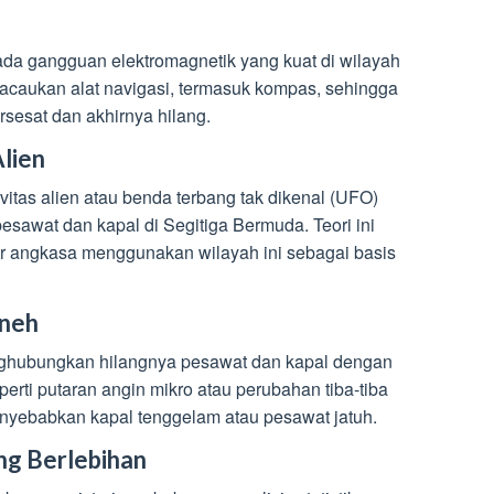
da gangguan elektromagnetik yang kuat di wilayah
caukan alat navigasi, termasuk kompas, sehingga
sesat dan akhirnya hilang.
lien
itas alien atau benda terbang tak dikenal (UFO)
esawat dan kapal di Segitiga Bermuda. Teori ini
angkasa menggunakan wilayah ini sebagai basis
Aneh
nghubungkan hilangnya pesawat dan kapal dengan
erti putaran angin mikro atau perubahan tiba-tiba
nyebabkan kapal tenggelam atau pesawat jatuh.
ng Berlebihan