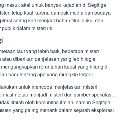
g masuk akal untuk banyak kejadian di Segitiga
isteri tetap kuat karena dampak media dan budaya
irasi sering kali menjadi bahan film, buku, dan
ublik dalam misteri ini.
i
taan laut yang lebih baik, beberapa misteri
atau diberikan penjelasan yang lebih logis.
ah mengungkapkan reruntuhan kapal yang hilang di
an baru tentang apa yang mungkin terjadi.
ilakukan untuk mencoba menjelaskan misteri
masih tetap menjadi misteri dan sumber spekulasi.
 tidak ilmiah oleh komunitas ilmiah, namun Segitiga
isteri yang paling menarik dalam sejarah eksplorasi