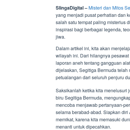
SlingaDigital –
Misteri dan Mitos S
yang menjadi pusat perhatian dan k
salah satu tempat paling misterius 
inspirasi bagi berbagai legenda, teo
jiwa.
Dalam artikel ini, kita akan menje
wilayah ini. Dari hilangnya pesawat
laporan aneh tentang gangguan alat
dijelaskan, Segitiga Bermuda telah m
petualangan dari seluruh penjuru du
Saksikanlah ketika kita menelusuri j
biru Segitiga Bermuda, mengungkap
mencoba menjawab pertanyaan-pert
selama berabad-abad. Siapkan dir
memikat, karena kita memasuki dun
menanti untuk dipecahkan.