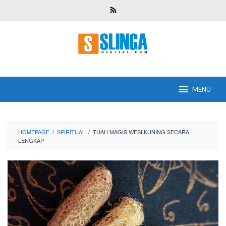
Skip
to
content
MENU
HOMEPAGE
/
SPIRITUAL
/
TUAH MAGIS WESI KUNING SECARA
LENGKAP