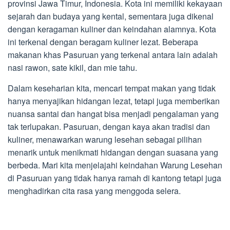
provinsi Jawa Timur, Indonesia. Kota ini memiliki kekayaan
sejarah dan budaya yang kental, sementara juga dikenal
dengan keragaman kuliner dan keindahan alamnya. Kota
ini terkenal dengan beragam kuliner lezat. Beberapa
makanan khas Pasuruan yang terkenal antara lain adalah
nasi rawon, sate kikil, dan mie tahu.
Dalam keseharian kita, mencari tempat makan yang tidak
hanya menyajikan hidangan lezat, tetapi juga memberikan
nuansa santai dan hangat bisa menjadi pengalaman yang
tak terlupakan. Pasuruan, dengan kaya akan tradisi dan
kuliner, menawarkan warung lesehan sebagai pilihan
menarik untuk menikmati hidangan dengan suasana yang
berbeda. Mari kita menjelajahi keindahan Warung Lesehan
di Pasuruan yang tidak hanya ramah di kantong tetapi juga
menghadirkan cita rasa yang menggoda selera.