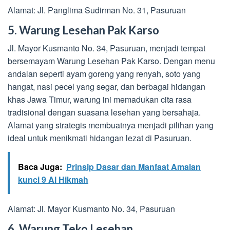
Alamat: Jl. Panglima Sudirman No. 31, Pasuruan
5. Warung Lesehan Pak Karso
Jl. Mayor Kusmanto No. 34, Pasuruan, menjadi tempat
bersemayam Warung Lesehan Pak Karso. Dengan menu
andalan seperti ayam goreng yang renyah, soto yang
hangat, nasi pecel yang segar, dan berbagai hidangan
khas Jawa Timur, warung ini memadukan cita rasa
tradisional dengan suasana lesehan yang bersahaja.
Alamat yang strategis membuatnya menjadi pilihan yang
ideal untuk menikmati hidangan lezat di Pasuruan.
Baca Juga:
Prinsip Dasar dan Manfaat Amalan
kunci 9 Al Hikmah
Alamat: Jl. Mayor Kusmanto No. 34, Pasuruan
6. Warung Teko Lesehan