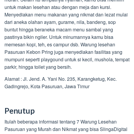
untuk makan lesehan atau dengan meja dan kursi.
Menyediakan menu makanan yang nikmat dan lezat mulai
dari aneka olahan ayam, gurame, nila, bandeng, sop
buntut hingga beraneka macam menu sambal yang
pastinya bikin ngiler. Untuk minumannya kamu bisa
memesan kopi, teh, es campur dsb. Warung lesehan
Pasuruan Kebon Pring juga menyediakan fasilitas yang
mumpuni seperti playgound untuk si kecil, mushola, tempat
parkir, hingga toilet yang bersih.
Alamat : Jl. Jend. A. Yani No. 235, Karangketug, Kec.
Gadingrejo, Kota Pasuruan, Jawa Timur
Penutup
Itulah beberapa informasi tentang 7 Warung Lesehan
Pasuruan yang Murah dan Nikmat yang bisa SlingaDigital