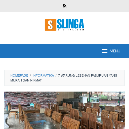
Skip
to
content
MENU
HOMEPAGE
/
INFORMATIKA
/
7 WARUNG LESEHAN PASURUAN YANG
MURAH DAN NIKMAT