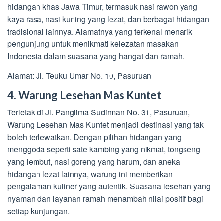
hidangan khas Jawa Timur, termasuk nasi rawon yang
kaya rasa, nasi kuning yang lezat, dan berbagai hidangan
tradisional lainnya. Alamatnya yang terkenal menarik
pengunjung untuk menikmati kelezatan masakan
Indonesia dalam suasana yang hangat dan ramah.
Alamat: Jl. Teuku Umar No. 10, Pasuruan
4. Warung Lesehan Mas Kuntet
Terletak di Jl. Panglima Sudirman No. 31, Pasuruan,
Warung Lesehan Mas Kuntet menjadi destinasi yang tak
boleh terlewatkan. Dengan pilihan hidangan yang
menggoda seperti sate kambing yang nikmat, tongseng
yang lembut, nasi goreng yang harum, dan aneka
hidangan lezat lainnya, warung ini memberikan
pengalaman kuliner yang autentik. Suasana lesehan yang
nyaman dan layanan ramah menambah nilai positif bagi
setiap kunjungan.