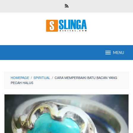
Skip
to
content
MENU
HOMEPAGE
/
SPIRITUAL
/
CARA MEMPERBAIKI BATU BACAN YANG
PECAH HALUS