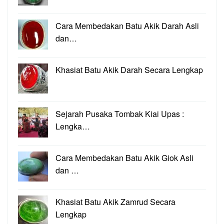
Cara Membedakan Batu Akik Darah Asli
dan…
Khasiat Batu Akik Darah Secara Lengkap
Sejarah Pusaka Tombak Kiai Upas :
Lengka…
Cara Membedakan Batu Akik Giok Asli
dan …
Khasiat Batu Akik Zamrud Secara
Lengkap