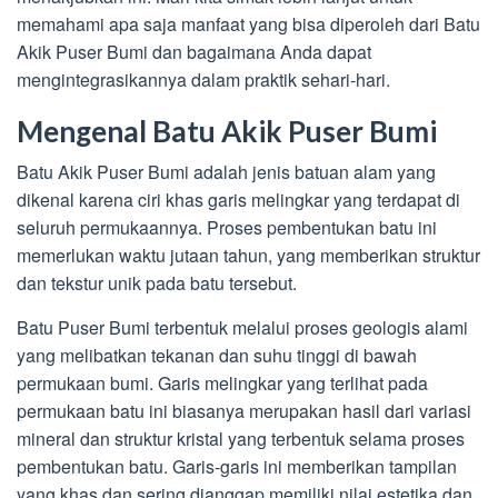
memahami apa saja manfaat yang bisa diperoleh dari Batu
Akik Puser Bumi dan bagaimana Anda dapat
mengintegrasikannya dalam praktik sehari-hari.
Mengenal Batu Akik Puser Bumi
Batu Akik Puser Bumi adalah jenis batuan alam yang
dikenal karena ciri khas garis melingkar yang terdapat di
seluruh permukaannya. Proses pembentukan batu ini
memerlukan waktu jutaan tahun, yang memberikan struktur
dan tekstur unik pada batu tersebut.
Batu Puser Bumi terbentuk melalui proses geologis alami
yang melibatkan tekanan dan suhu tinggi di bawah
permukaan bumi. Garis melingkar yang terlihat pada
permukaan batu ini biasanya merupakan hasil dari variasi
mineral dan struktur kristal yang terbentuk selama proses
pembentukan batu. Garis-garis ini memberikan tampilan
yang khas dan sering dianggap memiliki nilai estetika dan