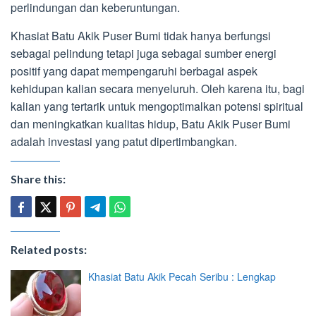
perlindungan dan keberuntungan.
Khasiat Batu Akik Puser Bumi tidak hanya berfungsi
sebagai pelindung tetapi juga sebagai sumber energi
positif yang dapat mempengaruhi berbagai aspek
kehidupan kalian secara menyeluruh. Oleh karena itu, bagi
kalian yang tertarik untuk mengoptimalkan potensi spiritual
dan meningkatkan kualitas hidup, Batu Akik Puser Bumi
adalah investasi yang patut dipertimbangkan.
Share this:
Related posts:
Khasiat Batu Akik Pecah Seribu : Lengkap