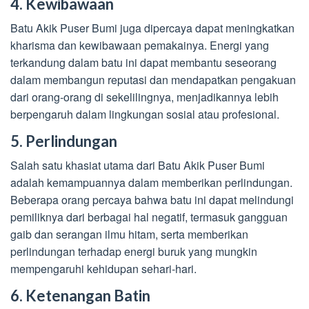
4. Kewibawaan
Batu Akik Puser Bumi juga dipercaya dapat meningkatkan
kharisma dan kewibawaan pemakainya. Energi yang
terkandung dalam batu ini dapat membantu seseorang
dalam membangun reputasi dan mendapatkan pengakuan
dari orang-orang di sekelilingnya, menjadikannya lebih
berpengaruh dalam lingkungan sosial atau profesional.
5. Perlindungan
Salah satu khasiat utama dari Batu Akik Puser Bumi
adalah kemampuannya dalam memberikan perlindungan.
Beberapa orang percaya bahwa batu ini dapat melindungi
pemiliknya dari berbagai hal negatif, termasuk gangguan
gaib dan serangan ilmu hitam, serta memberikan
perlindungan terhadap energi buruk yang mungkin
mempengaruhi kehidupan sehari-hari.
6. Ketenangan Batin