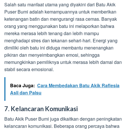
Salah satu manfaat utama yang diyakini dari Batu Akik
Puser Bumi adalah kemampuannya untuk memberikan
ketenangan batin dan mengurangi rasa cemas. Banyak
orang yang menggunakan batu ini melaporkan bahwa
mereka merasa lebih tenang dan lebih mampu
menghadapi stres dan tekanan sehari-hari. Energi yang
dimiliki oleh batu ini diduga membantu menenangkan
pikiran dan menyeimbangkan emosi, sehingga
memungkinkan pemiliknya untuk merasa lebih damai dan
stabil secara emosional.
Baca Juga:
Cara Membedakan Batu Akik Raflesia
Asli dan Palsu
7. Kelancaran Komunikasi
Batu Akik Puser Bumi juga dikaitkan dengan peningkatan
kelancaran komunikasi. Beberapa orang percaya bahwa