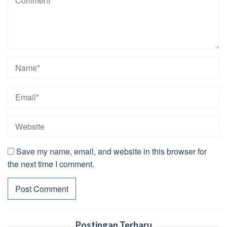
Save my name, email, and website in this browser for
the next time I comment.
Postingan Terbaru