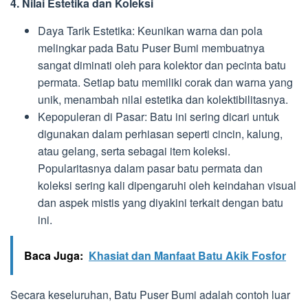
4. Nilai Estetika dan Koleksi
Daya Tarik Estetika: Keunikan warna dan pola
melingkar pada Batu Puser Bumi membuatnya
sangat diminati oleh para kolektor dan pecinta batu
permata. Setiap batu memiliki corak dan warna yang
unik, menambah nilai estetika dan kolektibilitasnya.
Kepopuleran di Pasar: Batu ini sering dicari untuk
digunakan dalam perhiasan seperti cincin, kalung,
atau gelang, serta sebagai item koleksi.
Popularitasnya dalam pasar batu permata dan
koleksi sering kali dipengaruhi oleh keindahan visual
dan aspek mistis yang diyakini terkait dengan batu
ini.
Baca Juga:
Khasiat dan Manfaat Batu Akik Fosfor
Secara keseluruhan, Batu Puser Bumi adalah contoh luar