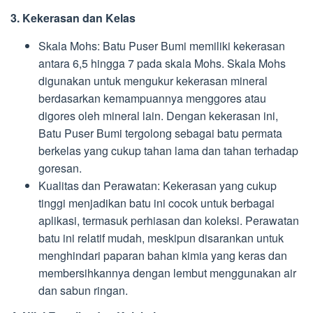
3. Kekerasan dan Kelas
Skala Mohs: Batu Puser Bumi memiliki kekerasan
antara 6,5 hingga 7 pada skala Mohs. Skala Mohs
digunakan untuk mengukur kekerasan mineral
berdasarkan kemampuannya menggores atau
digores oleh mineral lain. Dengan kekerasan ini,
Batu Puser Bumi tergolong sebagai batu permata
berkelas yang cukup tahan lama dan tahan terhadap
goresan.
Kualitas dan Perawatan: Kekerasan yang cukup
tinggi menjadikan batu ini cocok untuk berbagai
aplikasi, termasuk perhiasan dan koleksi. Perawatan
batu ini relatif mudah, meskipun disarankan untuk
menghindari paparan bahan kimia yang keras dan
membersihkannya dengan lembut menggunakan air
dan sabun ringan.